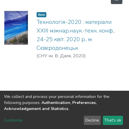
Item
Технологія-2020 : матеріали
XХIІІ міжнар.наук.-техн. конф.,
24-25 квіт. 2020 р., м.
Сєвєродонецьк
(
СНУ ім. В. Даля
,
2020
)
We collect and process your personal information for the
following purposes:
Authentication, Preferences,
Acknowledgement and Statistics
.
Dspace & Volodymyr Dahl East Ukrainian National University
copyright © 2002-2026
LYRASIS
Customize
Decline
That's ok
Cookie settings
End User Agreement
Send Feedback