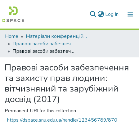
(current)
Log In
Communities & Collections
Home
Матеріали конференцій та семінарів
Правові засоби забезпечення та захисту прав людини : вітчизняний та зарубіжний досвід
All of DSpace
Правові засоби забезпечення та захисту прав людини: вітчизняний та зарубіжний досвід (2017)
Statistics
Правові засоби забезпечення
та захисту прав людини:
вітчизняний та зарубіжний
досвід (2017)
Permanent URI for this collection
https://dspace.snu.edu.ua/handle/123456789/870