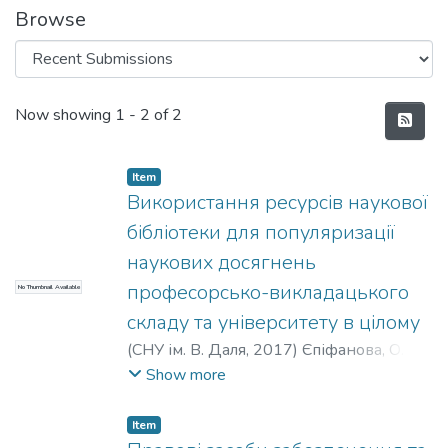
Browse
Recent Submissions
Now showing
1 - 2 of 2
Item
Використання ресурсів наукової
бібліотеки для популяризації
наукових досягнень
професорсько-викладацького
No Thumbnail Available
складу та університету в цілому
(
СНУ ім. В. Даля
,
2017
)
Єпіфанова, О. В.
;
Савельєва, В. В.
Show more
Item