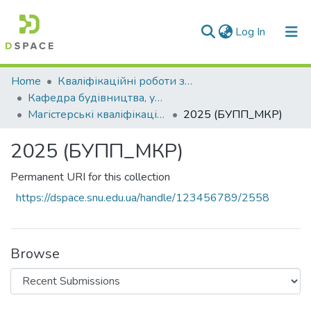
(current)
Log In
Communities & Collections
Home
Кваліфікаційні роботи здобувачів вищої освіти
Кафедра будівництва, урбаністики та просторового планування (БУПП)
All of DSpace
Магістерські кваліфікаційні роботи
2025 (БУПП_МКР)
Statistics
2025 (БУПП_МКР)
Permanent URI for this collection
https://dspace.snu.edu.ua/handle/123456789/2558
Browse