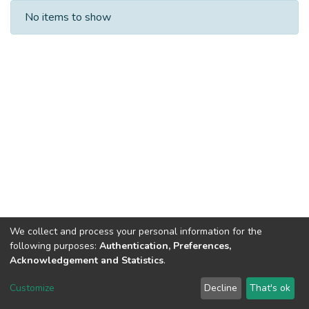
Recent Submissions
No items to show
We collect and process your personal information for the
following purposes:
Authentication, Preferences,
Acknowledgement and Statistics
.
Dspace & Volodymyr Dahl East Ukrainian National University
copyright © 2002-2026
LYRASIS
Customize
Decline
That's ok
Cookie settings
End User Agreement
Send Feedback