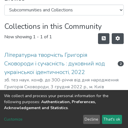
Collections in this Community
Now showing
1 - 1 of 1
Літературна творчість Григорія
Сковороди і сучасність : духовний код
2
української ідентичності, 2022
зб. тез наук. конф. до 300-річчя від дня народження
Григорія Сковороди, 3 грудня 2022 р., м. Київ
We collect and process your personal information for the
following purposes:
Authentication, Preferences,
Acknowledgement and Statistics
.
Dspace & Volodymyr Dahl East Ukrainian National University
copyright © 2002-2026
LYRASIS
Customize
Decline
That's ok
Cookie settings
End User Agreement
Send Feedback