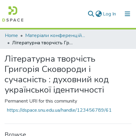
(current)
Log In
Communities & Collections
Home
Матеріали конференцій та семінарів
Літературна творчість Григорія Сковороди і сучасність : духовний код української ідентичності
All of DSpace
Літературна творчість
Statistics
Григорія Сковороди і
сучасність : духовний код
української ідентичності
Permanent URI for this community
https://dspace.snu.edu.ua/handle/123456789/61
Browse