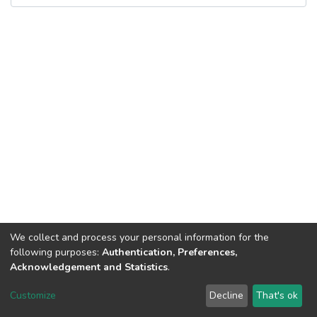
We collect and process your personal information for the
following purposes:
Authentication, Preferences,
Acknowledgement and Statistics
.
Dspace & Volodymyr Dahl East Ukrainian National University
copyright © 2002-2026
LYRASIS
Customize
Decline
That's ok
Cookie settings
End User Agreement
Send Feedback