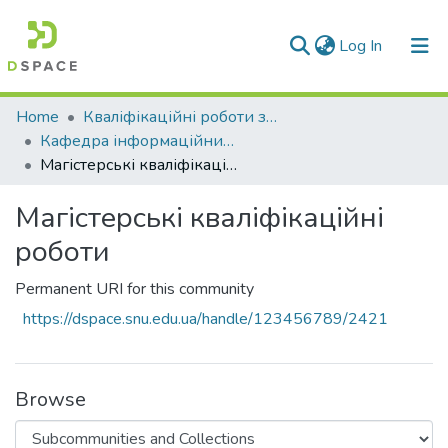
(current)
Log In
Communities & Collections
Home
Кваліфікаційні роботи здобувачів вищої освіти
Кафедра інформаційних технологій та програмування (ІТП)
All of DSpace
Магістерські кваліфікаційні роботи
Statistics
Магістерські кваліфікаційні
роботи
Permanent URI for this community
https://dspace.snu.edu.ua/handle/123456789/2421
Browse