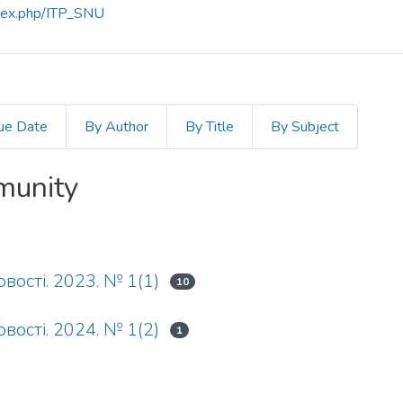
index.php/ITP_SNU
ue Date
By Author
By Title
By Subject
mmunity
вості. 2023. № 1(1)
10
вості. 2024. № 1(2)
1