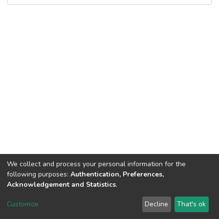
We collect and process your personal information for the
following purposes:
Authentication, Preferences,
Acknowledgement and Statistics
.
Dspace & Volodymyr Dahl East Ukrainian National University
copyright © 2002-2026
LYRASIS
Customize
Decline
That's ok
Cookie settings
End User Agreement
Send Feedback