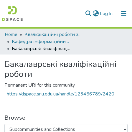
(current)
Log In
Communities & Collections
Home
Кваліфікаційні роботи здобувачів вищої освіти
Кафедра інформаційних технологій та програмування (ІТП)
All of DSpace
Бакалаврські кваліфікаційні роботи
Statistics
Бакалаврські кваліфікаційні
роботи
Permanent URI for this community
https://dspace.snu.edu.ua/handle/123456789/2420
Browse