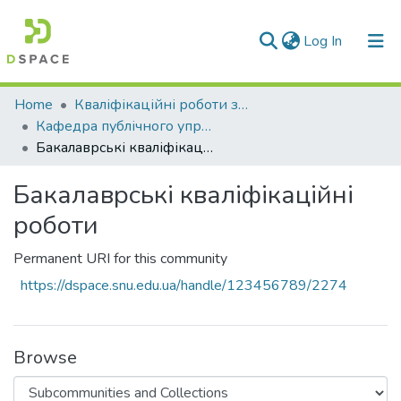
(current)
Log In
Communities & Collections
Home
Кваліфікаційні роботи здобувачів вищої освіти
Кафедра публічного управління, менеджменту та маркетингу (ПУММ)
All of DSpace
Бакалаврські кваліфікаційні роботи
Statistics
Бакалаврські кваліфікаційні
роботи
Permanent URI for this community
https://dspace.snu.edu.ua/handle/123456789/2274
Browse