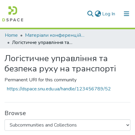
(current)
Log In
Communities & Collections
Home
Матеріали конференцій та семінарів
Логістичне управління та безпека руху на транспорті
All of DSpace
Логістичне управління та
Statistics
безпека руху на транспорті
Permanent URI for this community
https://dspace.snu.edu.ua/handle/123456789/52
Browse