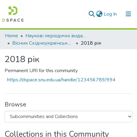
(current)
Log In
Communities & Collections
Home
Наукові періодичні видання СНУ ім. В. Даля
Вісник Східноукраїнського національного університету імені В. Даля
2018 рік
All of DSpace
2018 рік
Statistics
Permanent URI for this community
https://dspace.snu.edu.ua/handle/123456789/994
Browse
Collections in this Community