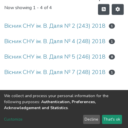
Now showing
1 - 4 of 4
Вісник СНУ ім. В. Даля № 2 (243) 2018
1
Вісник СНУ ім. В. Даля № 4 (248) 2018
1
Вісник СНУ ім. В. Даля № 5 (246) 2018
8
Вісник СНУ ім. В. Даля № 7 (248) 2018
1
We collect and process your personal information for the
following purposes:
Authentication, Preferences,
Acknowledgement and Statistics
.
Dspace & Volodymyr Dahl East Ukrainian National University
copyright © 2002-2026
LYRASIS
Customize
Decline
That's ok
Cookie settings
End User Agreement
Send Feedback