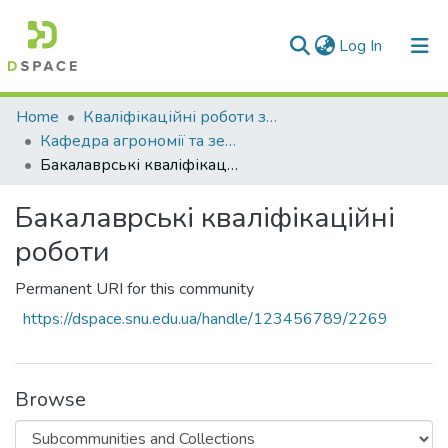
(current)
Log In
Communities & Collections
Home
Кваліфікаційні роботи здобувачів вищої освіти
Кафедра агрономії та землеустрою (АЗ)
All of DSpace
Бакалаврські кваліфікаційні роботи
Statistics
Бакалаврські кваліфікаційні
роботи
Permanent URI for this community
https://dspace.snu.edu.ua/handle/123456789/2269
Browse