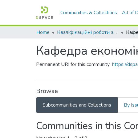
Communities & Collections
All of
Home
Кваліфікаційні роботи здобувачів вищої освіти
Кафедра економік
Permanent URI for this community
https://ds
Browse
Subcommunities and Collections
By Iss
Communities in this C