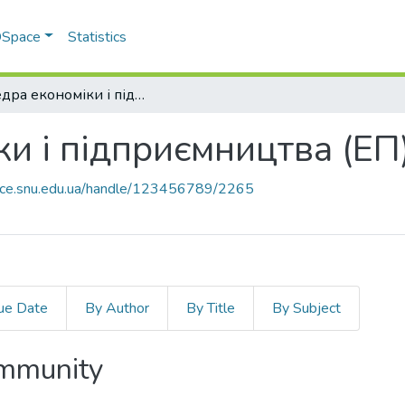
 DSpace
Statistics
Кафедра економіки і підприємництва (ЕП)
и і підприємництва (ЕП
pace.snu.edu.ua/handle/123456789/2265
ue Date
By Author
By Title
By Subject
ommunity