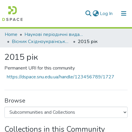
(current)
Log In
Communities & Collections
Home
Наукові періодичні видання СНУ ім. В. Даля
Вісник Східноукраїнського національного університету імені В. Даля
2015 рік
All of DSpace
2015 рік
Statistics
Permanent URI for this community
https://dspace.snu.edu.ua/handle/123456789/1727
Browse
Collections in this Community