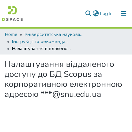
(current)
Log In
Communities & Collections
Home
Університетська наукова бібліотека
Інструкції та рекомендації
All of DSpace
Налаштування віддаленого доступу до БД Scopus за корпоративною електронною адресою ***@snu.edu.ua
Statistics
Налаштування віддаленого
доступу до БД Scopus за
корпоративною електронною
адресою ***@snu.edu.ua