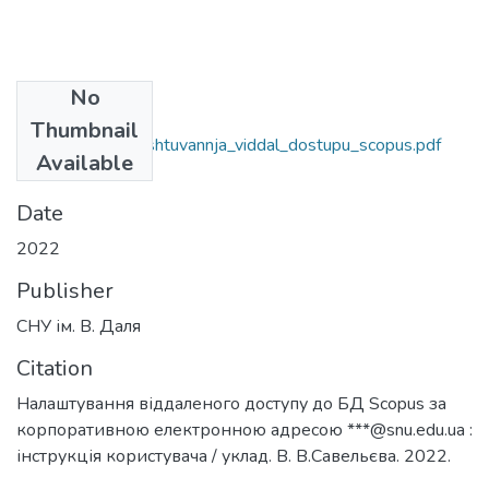
No
Files
Thumbnail
instrukcija_z_nalashtuvannja_viddal_dostupu_scopus.pdf
Available
(861.4 KB)
Date
2022
Publisher
СНУ ім. В. Даля
Citation
Налаштування віддаленого доступу до БД Scopus за
корпоративною електронною адресою ***@snu.edu.ua :
інструкція користувача / уклад. В. В.Савельєва. 2022.