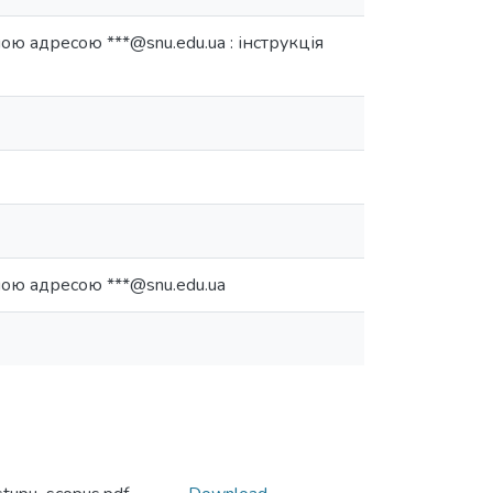
ю адресою ***@snu.edu.ua : інструкція
ою адресою ***@snu.edu.ua