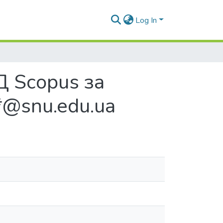
Log In
Д Scopus за
*@snu.edu.ua