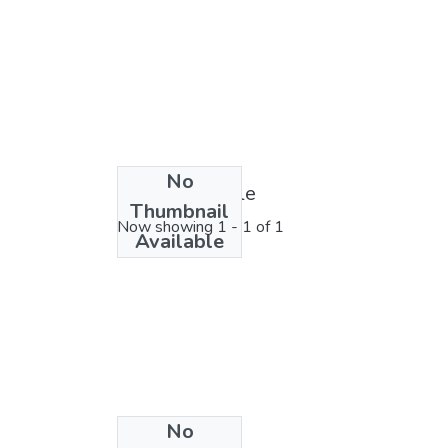
No
License bundle
Thumbnail
Now showing
1 - 1 of 1
Available
No
Collections