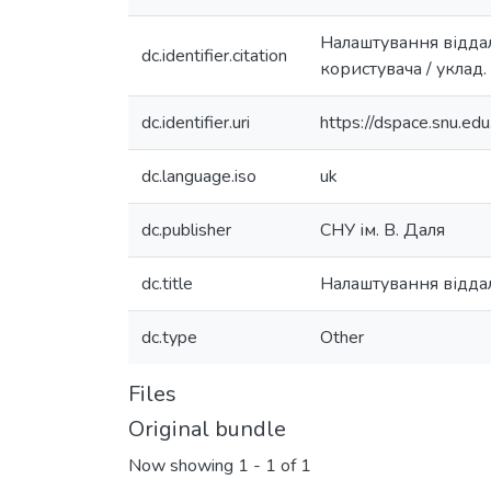
Налаштування віддал
dc.identifier.citation
користувача / уклад.
dc.identifier.uri
https://dspace.snu.e
dc.language.iso
uk
dc.publisher
СНУ ім. В. Даля
dc.title
Налаштування відда
dc.type
Other
Files
Original bundle
Now showing
1 - 1 of 1