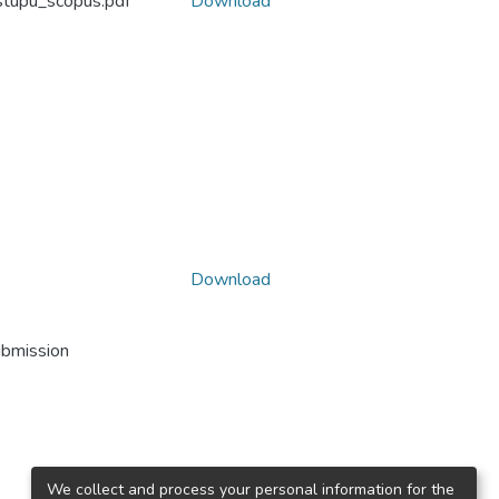
ostupu_scopus.pdf
Download
Download
ubmission
We collect and process your personal information for the