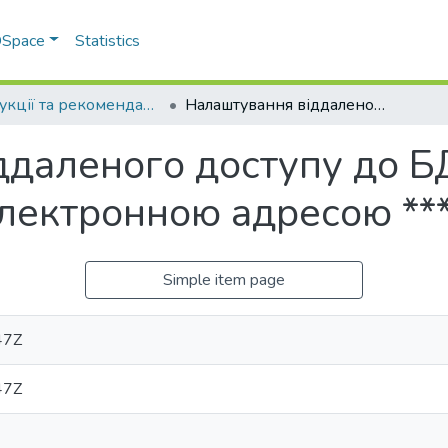
 DSpace
Statistics
Інструкції та рекомендації
Налаштування віддаленого доступу до БД Scopus за корпоративною електронною адресою ***@snu.edu.ua
даленого доступу до Б
лектронною адресою **
Simple item page
47Z
47Z