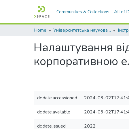
Communities & Collections
All of
Home
Університетська наукова бібліотека
Налаштування від
корпоративною е
dc.date.accessioned
2024-03-02T17:41:
dc.date.available
2024-03-02T17:41:
dc.date.issued
2022