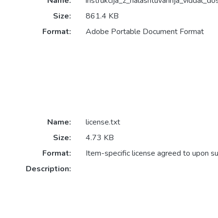
Name:
instrukcija_z_nalashtuvannja_viddal_d
Size:
861.4 KB
Format:
Adobe Portable Document Format
Name:
license.txt
Size:
4.73 KB
Format:
Item-specific license agreed to upon s
Description: