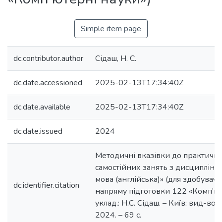
Simple item page
dc.contributor.author
Сідаш, Н. С.
dc.date.accessioned
2025-02-13T17:34:40Z
dc.date.available
2025-02-13T17:34:40Z
dc.date.issued
2024
Методичні вказівки до практични
самостійних занять з дисципліни
мова (англійська)» (для здобувачі
dc.identifier.citation
напряму підготовки 122 «Комп’ют
уклад.: Н.С. Сідаш. – Київ: вид-во 
2024. – 69 с.