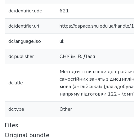
dc.identifier.udc
621
dc.identifier.uri
https://dspace.snu.edu.ua/handle
dc.language.iso
uk
dc.publisher
СНУ ім. В. Даля
Методичні вказівки до практични
самостійних занять з дисципліни
dc.title
мова (англійська)» (для здобувачі
напряму підготовки 122 «Комп’ют
dc.type
Other
Files
Original bundle