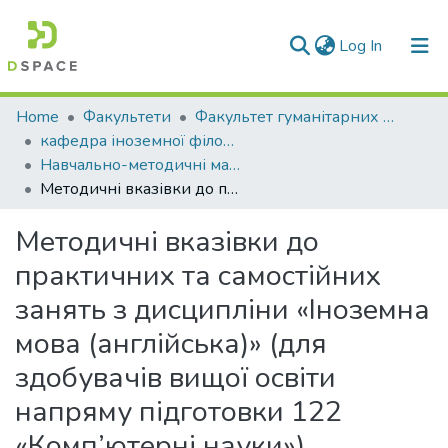
(current)
Log In
Communities & Collections
Home
Факультети
Факультет гуманітарних та соціальних наук
кафедра іноземної філології та перекладу
All of DSpace
Навчально-методичні матеріали (кіфп)
Методичні вказівки до практичних та самостійних занять з дисципліни «Іноземна мова (англійська)» (для здобувачів вищої освіти напряму підготовки 122 «Комп’ютерні науки»)
Statistics
Методичні вказівки до
практичних та самостійних
занять з дисципліни «Іноземна
мова (англійська)» (для
здобувачів вищої освіти
напряму підготовки 122
«Комп’ютерні науки»)