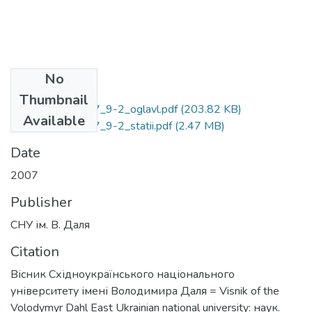
No
Files
Thumbnail
visnyk_115_2007_9-2_oglavl.pdf
(203.82 KB)
Available
visnyk_115_2007_9-2_statii.pdf
(2.47 MB)
Date
2007
Publisher
СНУ ім. В. Даля
Citation
Вісник Східноукраїнського національного
університету імені Володимира Даля = Visnik of the
Volodymyr Dahl East Ukrainian national university: наук.