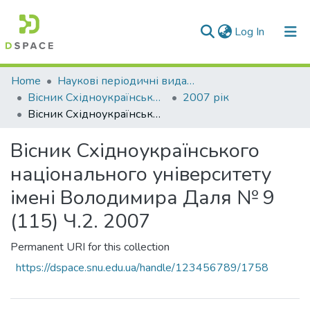
(current)
Log In
Communities & Collections
Home
Наукові періодичні видання СНУ ім. В. Даля
Вісник Східноукраїнського національного університету імені В. Даля
2007 рік
All of DSpace
Вісник Східноукраїнського національного університету імені Володимира Даля № 9 (115) Ч.2. 2007
Statistics
Вісник Східноукраїнського
національного університету
імені Володимира Даля № 9
(115) Ч.2. 2007
Permanent URI for this collection
https://dspace.snu.edu.ua/handle/123456789/1758