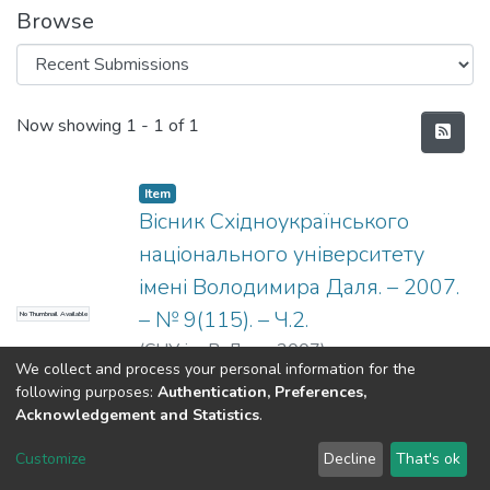
Browse
Recent Submissions
Now showing
1 - 1 of 1
Item
Вісник Східноукраїнського
національного університету
імені Володимира Даля. – 2007.
– № 9(115). – Ч.2.
No Thumbnail Available
(
СНУ ім. В. Даля
,
2007
)
We collect and process your personal information for the
following purposes:
Authentication, Preferences,
Acknowledgement and Statistics
.
Dspace & Volodymyr Dahl East Ukrainian National University
copyright © 2002-2026
LYRASIS
Customize
Decline
That's ok
Cookie settings
End User Agreement
Send Feedback