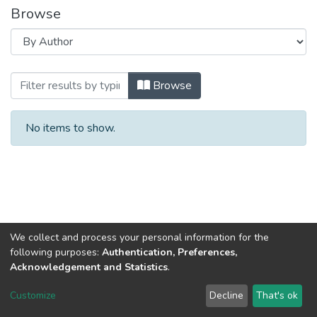
Browse
Browsing Вісник Східноукраїнського на
Browse
No items to show.
We collect and process your personal information for the
following purposes:
Authentication, Preferences,
Acknowledgement and Statistics
.
Dspace & Volodymyr Dahl East Ukrainian National University
copyright © 2002-2026
LYRASIS
Customize
Decline
That's ok
Cookie settings
End User Agreement
Send Feedback