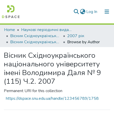
(current)
Log In
Communities & Collections
Home
Наукові періодичні видання СНУ ім. В. Даля
Вісник Східноукраїнського національного університету імені В. Даля
2007 рік
All of DSpace
Вісник Східноукраїнського національного університету імені Володимира Даля № 9 (115) Ч.2. 2007
Browse by Author
Вісник Східноукраїнського
національного університету
імені Володимира Даля № 9
(115) Ч.2. 2007
Permanent URI for this collection
https://dspace.snu.edu.ua/handle/123456789/1758