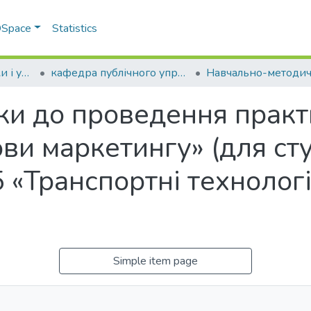
 DSpace
Statistics
Факультет економіки і управління
кафедра публічного управління, менеджменту та маркетингу
ки до проведення практ
ви маркетингу» (для ст
 «Транспортні технологі
Simple item page