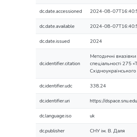
dc.date.accessioned
2024-08-07T16:40:
dc.date.available
2024-08-07T16:40:
dc.date.issued
2024
Методичні вказівки
dc.identifier.citation
спеціальності 275 «Т
Східноукраїнського н
dc.identifier.udc
338.24
dc.identifier.uri
https://dspace.snu.
dc.language.iso
uk
dc.publisher
СНУ ім. В. Даля