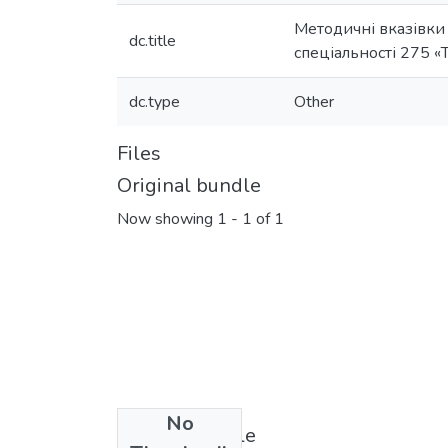
Методичні вказівки
dc.title
спеціальності 275 «
dc.type
Other
Files
Original bundle
Now showing
1 - 1 of 1
No
License bundle