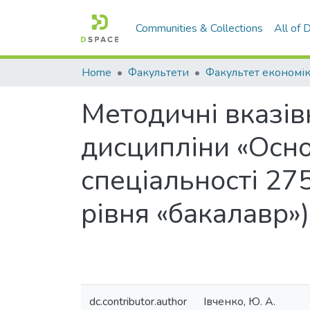
Communities & Collections
All of
Home
Факультети
Методичні вказів
дисципліни «Осно
спеціальності 275
рівня «бакалавр»)
dc.contributor.author
Івченко, Ю. А.