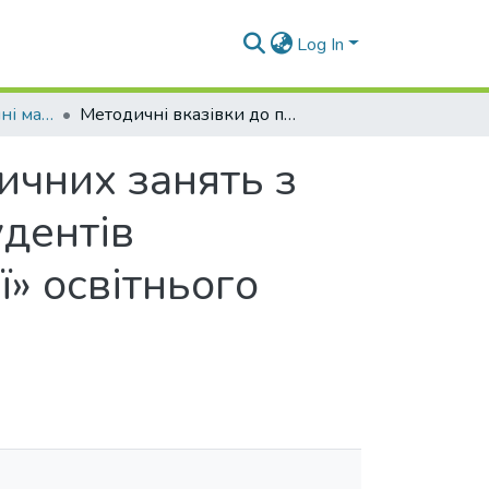
Log In
Навчально-методичні матеріали (КПУММ)
Методичні вказівки до проведення практичних занять з дисципліни «Основи маркетингу» (для студентів спеціальності 275 «Транспортні технології» освітнього рівня «бакалавр»)
ичних занять з
удентів
ї» освітнього