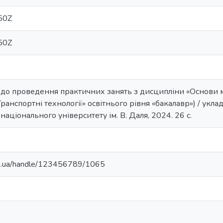
50Z
50Z
 до проведення практичних занять з дисципліни «Основи м
ранспортні технології» освітнього рівня «бакалавр») / уклад
аціонального університету ім. В. Даля, 2024. 26 с.
edu.ua/handle/123456789/1065