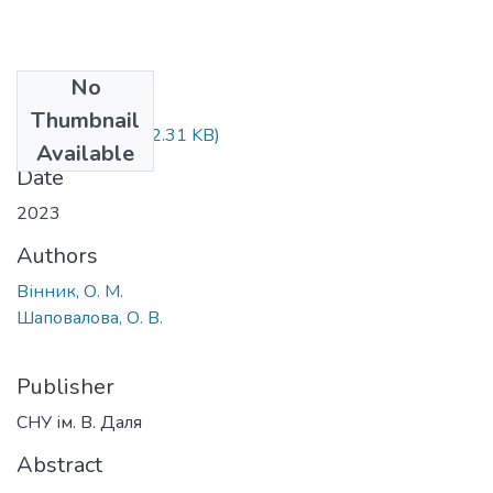
No
Files
Thumbnail
137-149.pdf
(492.31 KB)
Available
Date
2023
Authors
Вінник, О. М.
Шаповалова, О. В.
Publisher
СНУ ім. В. Даля
Abstract