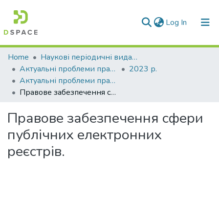
(current)
Log In
Communities & Collections
Home
Наукові періодичні видання СНУ ім. В. Даля
Актуальні проблеми права: теорія і практика
2023 р.
All of DSpace
Актуальні проблеми права: теорія і практика № 1 (45) (2023)
Правове забезпечення сфери публічних електронних реєстрів.
Statistics
Правове забезпечення сфери
публічних електронних
реєстрів.