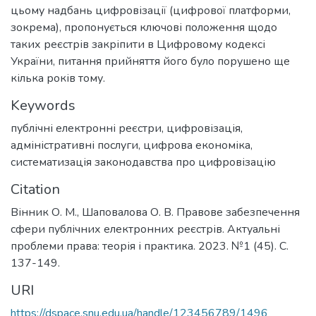
цьому надбань цифровізації (цифрової платформи,
зокрема), пропонується ключові положення щодо
таких реєстрів закріпити в Цифровому кодексі
України, питання прийняття його було порушено ще
кілька років тому.
Keywords
публічні електронні реєстри
,
цифровізація
,
адміністративні послуги
,
цифрова економіка
,
систематизація законодавства про цифровізацію
Citation
Вінник О. М., Шаповалова О. В. Правове забезпечення
сфери публічних електронних реєстрів. Актуальні
проблеми права: теорія і практика. 2023. №1 (45). С.
137-149.
URI
https://dspace.snu.edu.ua/handle/123456789/1496