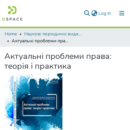
(current)
Log In
Communities & Collections
Home
Наукові періодичні видання СНУ ім. В. Даля
Актуальні проблеми права: теорія і практика
All of DSpace
Актуальні проблеми права:
Statistics
теорія і практика