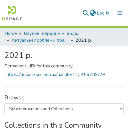
(current)
Log In
Communities & Collections
Home
Наукові періодичні видання СНУ ім. В. Даля
Актуальні проблеми права: теорія і практика
2021 р.
All of DSpace
2021 р.
Statistics
Permanent URI for this community
https://dspace.snu.edu.ua/handle/123456789/29
Browse
Collections in this Community