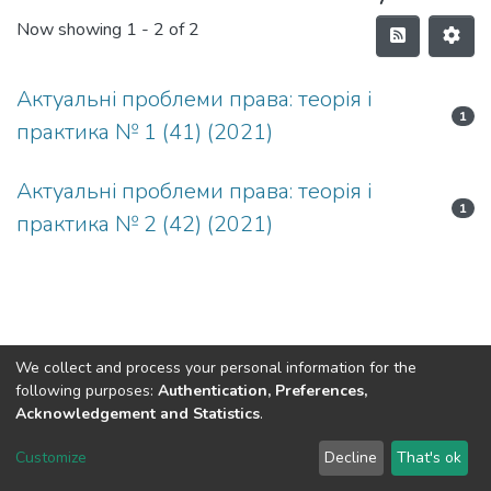
Now showing
1 - 2 of 2
Актуальні проблеми права: теорія і
1
практика № 1 (41) (2021)
Актуальні проблеми права: теорія і
1
практика № 2 (42) (2021)
We collect and process your personal information for the
following purposes:
Authentication, Preferences,
Acknowledgement and Statistics
.
Dspace & Volodymyr Dahl East Ukrainian National University
copyright © 2002-2026
LYRASIS
Customize
Decline
That's ok
Cookie settings
End User Agreement
Send Feedback