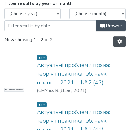
Browsing 2021 р. by Issue Date
Filter results by year or month
Browse
Now showing
1 - 2 of 2
Item
Актуальні проблеми права:
теорія і практика : зб. наук.
праць. – 2021. – № 2 (42).
(
СНУ ім. В. Даля
,
2021
)
No Thumbnail Available
Item
Актуальні проблеми права:
теорія і практика : зб. наук.
праць. – 2021. – № 1 (41).