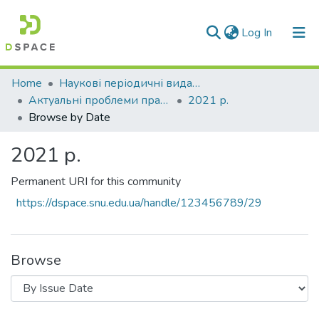
(current)
Log In
Communities & Collections
Home
Наукові періодичні видання СНУ ім. В. Даля
Актуальні проблеми права: теорія і практика
2021 р.
All of DSpace
Browse by Date
2021 р.
Permanent URI for this community
https://dspace.snu.edu.ua/handle/123456789/29
Browse