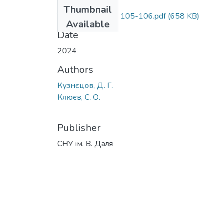
Files
Thumbnail
Технологія 2024 105-106.pdf
(658 KB)
Available
Date
2024
Authors
Кузнєцов, Д. Г.
Клюєв, С. О.
Publisher
СНУ ім. В. Даля