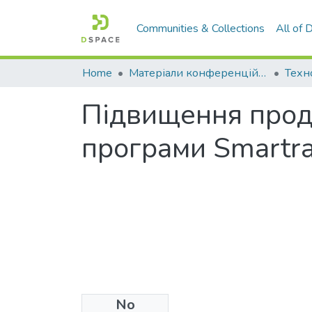
Communities & Collections
All of
Home
Матеріали конференцій та семінарів
Техн
Підвищення прод
програми Smartrai
No