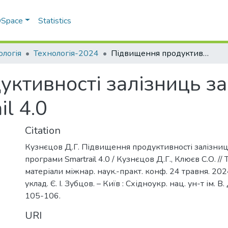
 DSpace
Statistics
ологія
Технологія-2024
Підвищення продуктивності залізниць за допомогою програми Smartrail 4.0
уктивності залізниць з
l 4.0
Citation
Кузнєцов Д.Г. Підвищення продуктивності залізни
програми Smartrail 4.0 / Кузнєцов Д.Г., Клюєв С.О. //
матеріали міжнар. наук.-практ. конф. 24 травня. 2024 р
уклад. Є. І. Зубцов. – Київ : Східноукр. нац. ун-т ім. В.
105-106.
URI