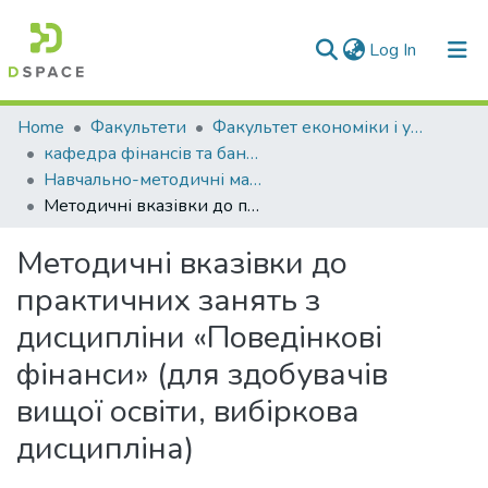
(current)
Log In
Communities & Collections
Home
Факультети
Факультет економіки і управління
кафедра фінансів та банківської справи
All of DSpace
Навчально-методичні матеріали (КФіБС)
Методичні вказівки до практичних занять з дисципліни «Поведінкові фінанси» (для здобувачів вищої освіти, вибіркова дисципліна)
Statistics
Методичні вказівки до
практичних занять з
дисципліни «Поведінкові
фінанси» (для здобувачів
вищої освіти, вибіркова
дисципліна)