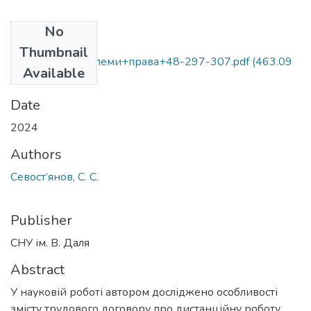
No
Files
Thumbnail
Актуальні+проблеми+права+48-297-307.pdf
(463.09
Available
KB)
Date
2024
Authors
Севост’янов, С. С.
Publisher
СНУ ім. В. Даля
Abstract
У науковій роботі автором досліджено особливості
змісту трудового договору про дистанційну роботу.