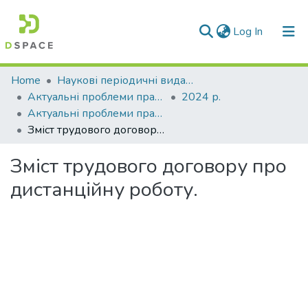
(current)
Log In
Communities & Collections
Home
Наукові періодичні видання СНУ ім. В. Даля
Актуальні проблеми права: теорія і практика
2024 р.
All of DSpace
Актуальні проблеми права: теорія і практика № 2 (48) (2024)
Зміст трудового договору про дистанційну роботу.
Statistics
Зміст трудового договору про
дистанційну роботу.