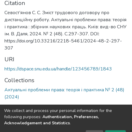
Citation
Севост’янов С. С. Зміст трудового договору про
дистанційну роботу. Актуальні проблеми права: теорія
і практика : збірник наукових праць. Київ: вид-во СНУ
ім. В. Даля, 2024. № 2 (48). С.297-307. DOI:
https://doi.org/10.33216/2218-5461/2024-48-2-297-
307
URI
https://dspace.snu.edu.ua/handle/123456789/1843
Collections
Актуальні проблеми права: теорія і практика № 2 (48)
(2024)
Full item page
We collect and process your personal information for the
following purposes:
Authentication, Preferences,
Acknowledgement and Statistics
.
Dspace & Volodymyr Dahl East Ukrainian National University