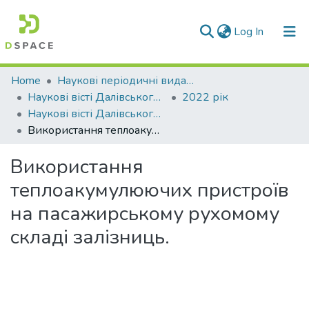
(current)
Log In
Communities & Collections
Home
Наукові періодичні видання СНУ ім. В. Даля
Наукові вісті Далівського університету
2022 рік
All of DSpace
Наукові вісті Далівського університету № 23
Використання теплоакумулюючих пристроїв на пасажирському рухомому складі залізниць.
Statistics
Використання
теплоакумулюючих пристроїв
на пасажирському рухомому
складі залізниць.