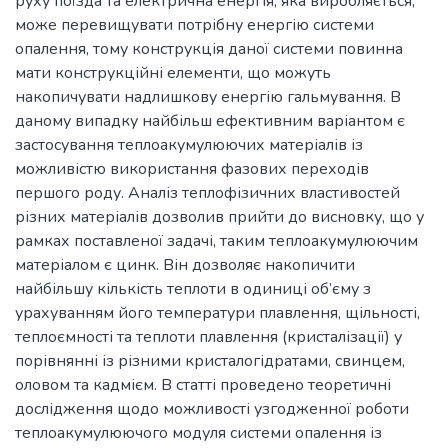
руху поїзда та електрична енергія, яка виробляється,
може перевищувати потрібну енергію системи
опалення, тому конструкція даної системи повинна
мати конструкційні елементи, що можуть
накопичувати надлишкову енергію гальмування. В
даному випадку найбільш ефективним варіантом є
застосування теплоакумулюючих матеріалів із
можливістю використання фазових переходів
першого роду. Аналіз теплофізичних властивостей
різних матеріалів дозволив прийти до висновку, що у
рамках поставленої задачі, таким теплоакумулюючим
матеріалом є цинк. Він дозволяє накопичити
найбільшу кількість теплоти в одиниці об’єму з
урахуванням його температури плавлення, щільності,
теплоємності та теплоти плавлення (кристалізації) у
порівнянні із різними кристалогідратами, свинцем,
оловом та кадмієм. В статті проведено теоретичні
дослідження щодо можливості узгодженної роботи
теплоакумулюючого модуля системи опалення із