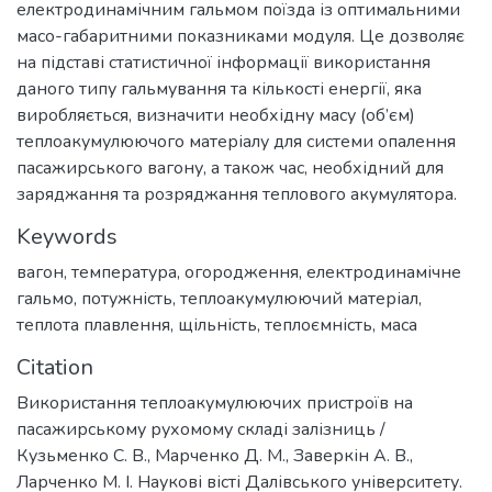
електродинамічним гальмом поїзда із оптимальними
масо-габаритними показниками модуля. Це дозволяє
на підставі статистичної інформації використання
даного типу гальмування та кількості енергії, яка
виробляється, визначити необхідну масу (об’єм)
теплоакумулюючого матеріалу для системи опалення
пасажирського вагону, а також час, необхідний для
заряджання та розряджання теплового акумулятора.
Keywords
вагон
,
температура
,
огородження
,
електродинамічне
гальмо
,
потужність
,
теплоакумулюючий матеріал
,
теплота плавлення
,
щільність
,
теплоємність
,
маса
Citation
Використання теплоакумулюючих пристроїв на
пасажирському рухомому складі залізниць /
Кузьменко С. В., Марченко Д. М., Заверкін А. В.,
Ларченко М. І. Наукові вісті Далівського університету.