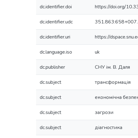
dc.identifier.doi
https://doi.org/
dc.identifier.udc
351.863:658+007
dc.identifier.uri
https://dspace.snu
dc.language.iso
uk
dc.publisher
СНУ ім. В. Даля
dc.subject
трансформація
dc.subject
економічна безпе
dc.subject
загрози
dc.subject
діагностика