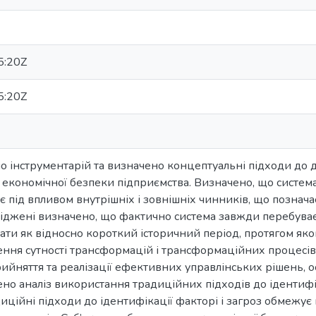
5:20Z
5:20Z
но інструментарій та визначено концептуальні підходи до
і економічної безпеки підприємства. Визначено, що систем
 під впливом внутрішніх і зовнішніх чинників, що позначаєт
ліджені визначено, що фактично система завжди перебува
ати як відносно короткий історичний період, протягом яко
ення сутності трансформацій і трансформаційних процесів
ийняття та реалізації ефективних управлінських рішень,
но аналіз використання традиційних підходів до ідентифік
иційні підходи до ідентифікації факторі і загроз обмежує