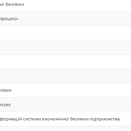
ої безпеки
процеси
system
cesses
сформацій системи економічної безпеки підприємства.