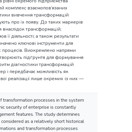
а рівні окремого підприємства
ний комплекс взаємопов’язаних
остики вивчення трансформацій
ують про їх появу. До таких маркерів
я внаслідок трансформацій;
 її діяльності; а також результати
значено ключові інструменти для
их процесів. Виокремлено напрями
 створюють підґрунтя для формування
оритм діагностики трансформацій
ер і передбачає можливість як
вої реалізації лише окремих із них —
of transformation processes in the system
c security of enterprise is constantly
anagement features. The study determines
considered as a relatively short historical
rmations and transformation processes