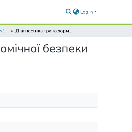
Log In
Вісник СНУ ім. В.Даля № 6 (292) 2025
Діагностика трансформацій системи економічної безпеки підприємства.
омічної безпеки