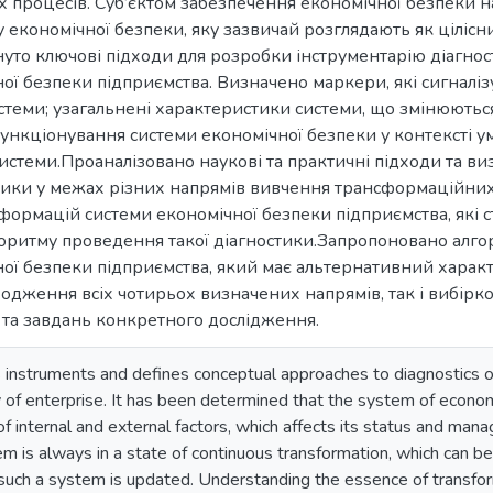
процесів. Суб’єктом забезпечення економічної безпеки н
 економічної безпеки, яку зазвичай розглядають як ціліс
нуто ключові підходи для розробки інструментарію діагн
ої безпеки підприємства. Визначено маркери, які сигналіз
истеми; узагальнені характеристики системи, що змінюютьс
нкціонування системи економічної безпеки у контексті умов
стеми.Проаналізовано наукові та практичні підходи та ви
остики у межах різних напрямів вивчення трансформаційн
формацій системи економічної безпеки підприємства, які
горитму проведення такої діагностики.Запропоновано алг
ої безпеки підприємства, який має альтернативний характ
одження всіх чотирьох визначених напрямів, так і вибірко
 та завдань конкретного дослідження.
s instruments and defines conceptual approaches to diagnostics 
 of enterprise. It has been determined that the system of economi
of internal and external factors, which affects its status and m
em is always in a state of continuous transformation, which can be 
 such a system is updated. Understanding the essence of transfo