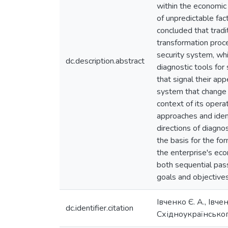
within the economic
of unpredictable fact
concluded that tradi
transformation proce
security system, whi
dc.description.abstract
diagnostic tools for
that signal their ap
system that change a
context of its operat
approaches and ident
directions of diagno
the basis for the fo
the enterprise's eco
both sequential pas
goals and objectives 
Івченко Є. А., Ів
dc.identifier.citation
Східноукраїнськог