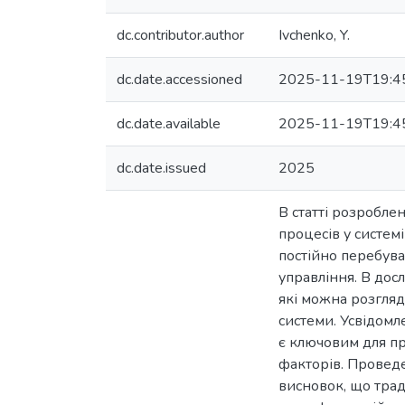
dc.contributor.author
Ivchenko, Y.
dc.date.accessioned
2025-11-19T19:4
dc.date.available
2025-11-19T19:4
dc.date.issued
2025
В статті розробле
процесів у систем
постійно перебуває
управління. В дос
які можна розгляд
системи. Усвідомл
є ключовим для пр
факторів. Проведе
висновок, що трад