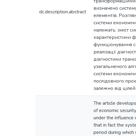
трансформаційних 
визначено систему
dc.description.abstract
елементів. Розгля
системи економічн
належать: зміст с
характеристики фу
функціонування си
реалізації діагн
діагностики транс
узагальненого ал
системи економічн
послідовного прох
залежно від цілей
The article develop
of economic security
under the influence 
that in fact the syst
period during which