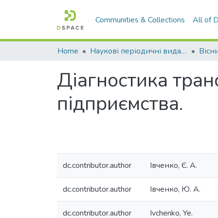
Communities & Collections
All of
Home
Наукові періодичні видання СНУ ім. В. Даля
Діагностика тран
підприємства.
dc.contributor.author
Івченко, Є. А.
dc.contributor.author
Івченко, Ю. А.
dc.contributor.author
Ivchenko, Ye.