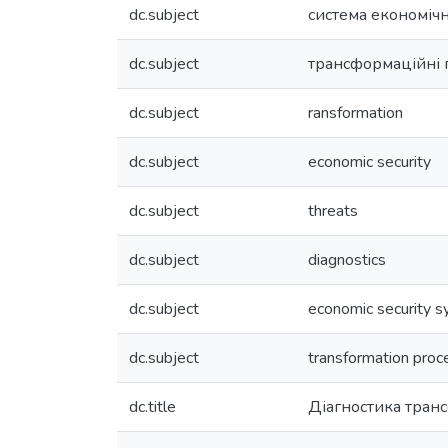
dc.subject
система економічн
dc.subject
трансформаційні 
dc.subject
ransformation
dc.subject
economic security
dc.subject
threats
dc.subject
diagnostics
dc.subject
economic security 
dc.subject
transformation pro
dc.title
Діагностика тран