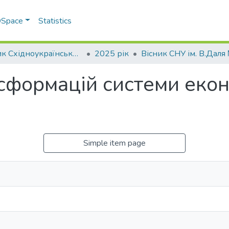
 DSpace
Statistics
Вісник Східноукраїнського національного університету імені В. Даля
2025 рік
сформацій системи екон
Simple item page