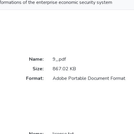
sformations of the enterprise economic security system
Name:
9_.pdf
Size:
867.02 KB
Format:
Adobe Portable Document Format