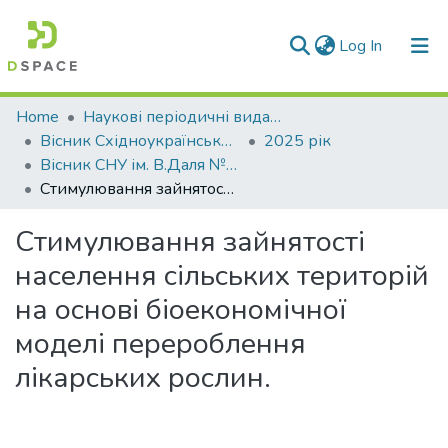
(current)
Log In
Communities & Collections
Home
Наукові періодичні видання СНУ ім. В. Даля
Вісник Східноукраїнського національного університету імені В. Даля
2025 рік
All of DSpace
Вісник СНУ ім. В.Даля № 6 (292) 2025
Стимулювання зайнятості населення сільських територій на основі біоекономічної моделі перероблення лікарських рослин.
Statistics
Стимулювання зайнятості
населення сільських територій
на основі біоекономічної
моделі перероблення
лікарських рослин.