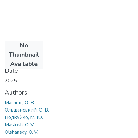
No
Files
Thumbnail
5.pdf
(694.7 KB)
Available
Date
2025
Authors
Маслош, О. В.
Ольшанський, О. В.
Подкуйко, М. Ю.
Maslosh, O. V.
Olshansky, O. V.