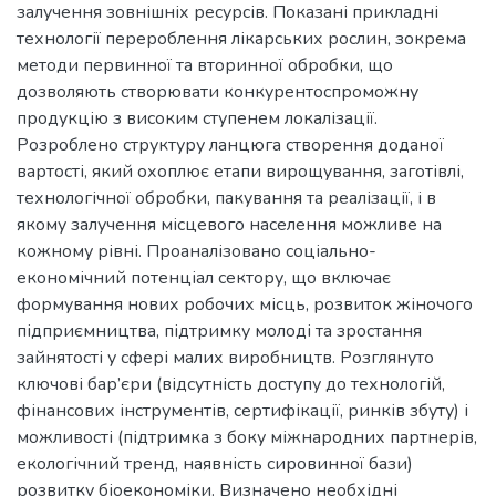
залучення зовнішніх ресурсів. Показані прикладні
технології перероблення лікарських рослин, зокрема
методи первинної та вторинної обробки, що
дозволяють створювати конкурентоспроможну
продукцію з високим ступенем локалізації.
Розроблено структуру ланцюга створення доданої
вартості, який охоплює етапи вирощування, заготівлі,
технологічної обробки, пакування та реалізації, і в
якому залучення місцевого населення можливе на
кожному рівні. Проаналізовано соціально-
економічний потенціал сектору, що включає
формування нових робочих місць, розвиток жіночого
підприємництва, підтримку молоді та зростання
зайнятості у сфері малих виробництв. Розглянуто
ключові бар’єри (відсутність доступу до технологій,
фінансових інструментів, сертифікації, ринків збуту) і
можливості (підтримка з боку міжнародних партнерів,
екологічний тренд, наявність сировинної бази)
розвитку біоекономіки. Визначено необхідні