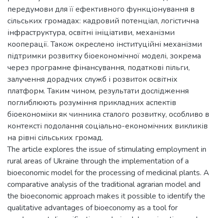
передумови для її ефективного функціонування в
сільських громадах: кадровий потенціал, логістична
інфраструктура, освітні ініціативи, механізми
кооперації. Також окреслено інституційні механізми
підтримки розвитку біоекономічної моделі, зокрема
через програмне фінансування, податкові пільги,
залучення дорадчих служб і розвиток освітніх
платформ. Таким чином, результати дослідження
поглиблюють розуміння прикладних аспектів
біоекономіки як чинника сталого розвитку, особливо в
контексті подолання соціально-економічних викликів
на рівні сільських громад.
The article explores the issue of stimulating employment in
rural areas of Ukraine through the implementation of a
bioeconomic model for the processing of medicinal plants. A
comparative analysis of the traditional agrarian model and
the bioeconomic approach makes it possible to identify the
qualitative advantages of bioeconomy as a tool for