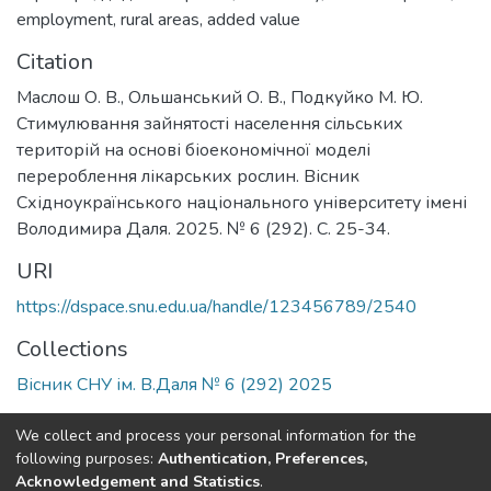
employment
,
rural areas
,
added value
Citation
Маслош О. В., Ольшанський О. В., Подкуйко М. Ю.
Стимулювання зайнятості населення сільських
територій на основі біоекономічної моделі
перероблення лікарських рослин. Вісник
Східноукраїнського національного університету імені
Володимира Даля. 2025. № 6 (292). С. 25-34.
URI
https://dspace.snu.edu.ua/handle/123456789/2540
Collections
Вісник СНУ ім. В.Даля № 6 (292) 2025
Full item page
We collect and process your personal information for the
following purposes:
Authentication, Preferences,
Acknowledgement and Statistics
.