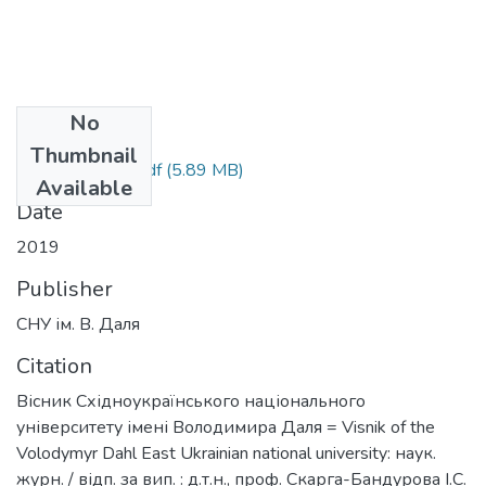
No
Files
Thumbnail
Вiсник_5(253).pdf
(5.89 MB)
Available
Date
2019
Publisher
СНУ ім. В. Даля
Citation
Вісник Східноукраїнського національного
університету імені Володимира Даля = Visnik of the
Volodymyr Dahl East Ukrainian national university: наук.
журн. / відп. за вип. : д.т.н., проф. Скарга-Бандурова І.С.