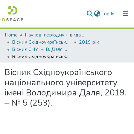
(current)
Log In
Communities & Collections
Home
Наукові періодичні видання СНУ ім. В. Даля
Вісник Східноукраїнського національного університету імені В. Даля
2019 рік
All of DSpace
Вісник СНУ ім. В. Даля № 5 (253) 2019
Вісник Східноукраїнського національного університету імені Володимира Даля, 2019. – № 5 (253).
Statistics
Вісник Східноукраїнського
національного університету
імені Володимира Даля, 2019.
– № 5 (253).