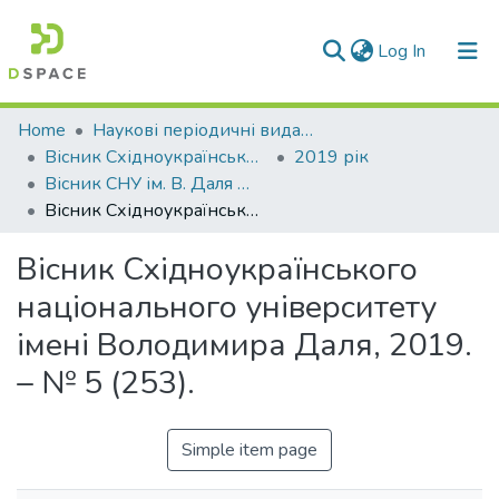
(current)
Log In
Communities & Collections
Home
Наукові періодичні видання СНУ ім. В. Даля
Вісник Східноукраїнського національного університету імені В. Даля
2019 рік
All of DSpace
Вісник СНУ ім. В. Даля № 5 (253) 2019
Вісник Східноукраїнського національного університету імені Володимира Даля, 2019. – № 5 (253).
Statistics
Вісник Східноукраїнського
національного університету
імені Володимира Даля, 2019.
– № 5 (253).
Simple item page