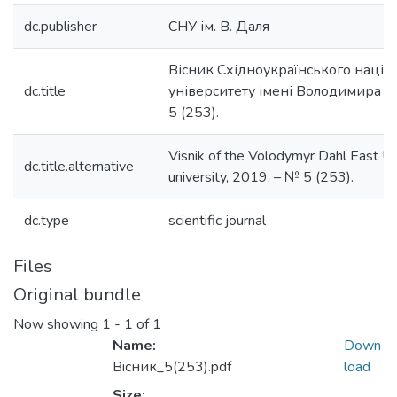
dc.publisher
СНУ ім. В. Даля
Вісник Східноукраїнського націо
dc.title
університету імені Володимира Д
5 (253).
Visnik of the Volodymyr Dahl East Ukr
dc.title.alternative
university, 2019. – № 5 (253).
dc.type
scientific journal
Files
Original bundle
Now showing
1 - 1 of 1
Name:
Down
Вiсник_5(253).pdf
load
Size: