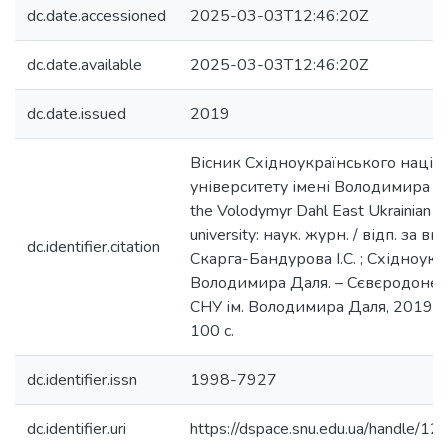
dc.date.accessioned
2025-03-03T12:46:20Z
dc.date.available
2025-03-03T12:46:20Z
dc.date.issued
2019
Вісник Східноукраїнського націо
університету імені Володимира Дал
the Volodymyr Dahl East Ukrainian na
university: наук. журн. / відп. за вип.
dc.identifier.citation
Скарга-Бандурова І.С. ; Східноукр. 
Володимира Даля. – Сєвєродонец
СНУ ім. Володимира Даля, 2019. –
100 с.
dc.identifier.issn
1998-7927
dc.identifier.uri
https://dspace.snu.edu.ua/handle/