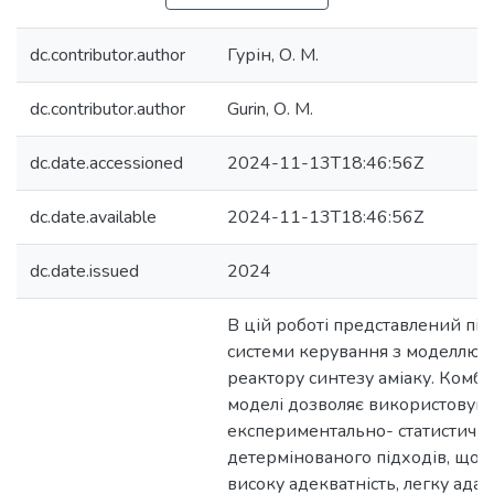
dc.contributor.author
Гурін, О. М.
dc.contributor.author
Gurin, О. М.
dc.date.accessioned
2024-11-13T18:46:56Z
dc.date.available
2024-11-13T18:46:56Z
dc.date.issued
2024
В цій роботі представлений під
системи керування з моделлю г
реактору синтезу аміаку. Комб
моделі дозволяє використовува
експериментально- статистичног
детермінованого підходів, що 
високу адекватність, легку адап