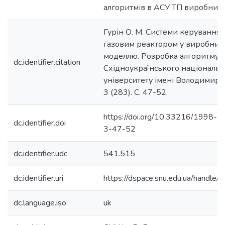
алгоритмів в АСУ ТП виробницт
Гурін О. М. Системи керування
газовим реактором у виробницт
моделлю. Розробка алгоритму. 
dc.identifier.citation
Східноукраїнського національн
університету імені Володимира
3 (283). С. 47-52.
https://doi.org/10.33216/1998
dc.identifier.doi
3-47-52
dc.identifier.udc
541.515
dc.identifier.uri
https://dspace.snu.edu.ua/handl
dc.language.iso
uk