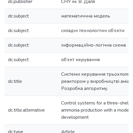
dc.publisher
СНУ ім. В. Даля
dc.subject
математиччна модель
dc.subject
складні технологічні об’єкти
dc.subject
інформаційно-логічна схема
dc.subject
об’єкт керування
Системи керування трьохполоч
dc.title
реактором у виробництві аміак
Розробка алгоритму.
Сontrol systems for a three-shelf g
dc.title.alternative
ammonia production with a model. 
development
dc.type
Article