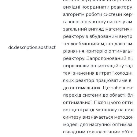
вихідні координати реактору. 
алгоритм роботи системи керу
газового реактору синтезу аміа
загальний вигляд математичної
реактору з вбудованим внутрі
теплообмінником, що дало змо
dc.description.abstract
рівняння критерію оптимальнос
реактору. Запропонований підх
вирішивши оптимізаційну задач
такі значення витрат "холодних
яких реактор працюватиме в у
до оптимальних. Це забезпечу
перехід системи до області, бли
оптимальної. Після цього опти
концентрації метанолу на вихо
синтезу визначається методом
моделі для наступної оптимізац
складним технологічним об’єкт