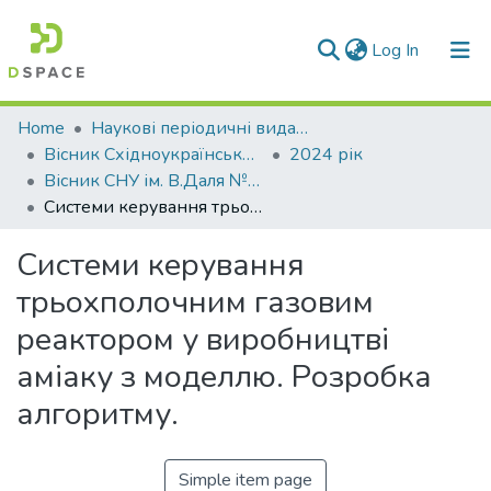
(current)
Log In
Communities & Collections
Home
Наукові періодичні видання СНУ ім. В. Даля
Вісник Східноукраїнського національного університету імені В. Даля
2024 рік
All of DSpace
Вісник СНУ ім. В.Даля № 3 (283) 2024
Системи керування трьохполочним газовим реактором у виробництві аміаку з моделлю. Розробка алгоритму.
Statistics
Системи керування
трьохполочним газовим
реактором у виробництві
аміаку з моделлю. Розробка
алгоритму.
Simple item page