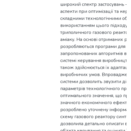
широкий спектр застосувань —
аспекти при оптимізації та керу
складними технологічними об’є
використанням цього підходу 
триполичного газового реактор
аміаку. На основі отриманих ре
розробляються програми для ре
запропонованих алгоритмів в а
системі керування виробництво
також здійснюється їх адаптаці
виробничих умов. Впроваджен
системи дозволить звузити діа
параметрів технологічного про
оптимального значення, що пр
значного економічного ефекту.
розроблено уточнену інформаці
схему газового реактору синтезу
дозволила детально описати вну
об’єкта керування та оцінити їх