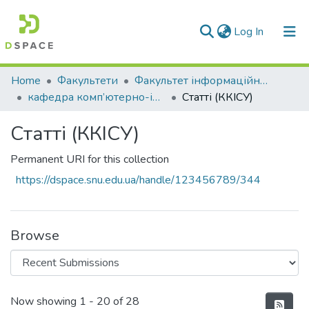
(current)
Log In
Communities & Collections
Home
Факультети
Факультет інформаційних технологій та електроніки
кафедра комп’ютерно-інтегрованих систем управління
Статті (ККІСУ)
All of DSpace
Статті (ККІСУ)
Statistics
Permanent URI for this collection
https://dspace.snu.edu.ua/handle/123456789/344
Browse
Recent Submissions
Now showing
1 - 20 of 28