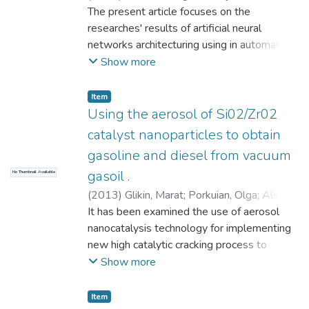
The present article focuses on the
барометричного тиску, напруги
researches' results of artificial neural
живлення і напруженості магнітного
networks architecturing using in automated
поля. Такі газоаналізато-ри
control systems for acetic acid synthesis
Show more
відрізняються високою точністю і на
unit by means of GUI, i.e. Neutral Network
цьому принципі можна будувати
Toolbox interface of the software simulator
зразкові прилади.
Item
Matlab. The structural schemes of such
Using the aerosol of Si02/Zr02
systems are attached.
catalyst nanoparticles to obtain
gasoline and diesel from vacuum
gasoil .
No Thumbnail Available
(
2013
)
Glikin, Marat
;
Porkuian, Olga
;
Alsooz,
Amer Habib
It has been examined the use of aerosol
;
Kudryavtsev, Sergey
nanocatalysis technology for implementing
new high catalytic cracking process to
produce gasoline and diesel fuel from a
Show more
vacuum gas oil. the temperature in the new
process is at 250 °C lower than in industrial
Item