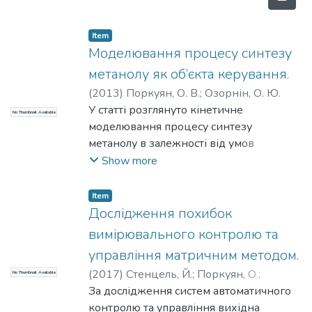
Item
Моделювання процесу синтезу
метанолу як об’єкта керування.
(
2013
)
Поркуян, О. В.
;
Озорнін, О. Ю.
У статті розглянуто кінетичне
No Thumbnail Available
моделювання процесу синтезу
метанолу в залежності від умов
реалізації процесу. Сформульовані в
Show more
загальному вигляді моделі синтезу
метанолу–сирцю на основі
Item
матеріального та теплового балансу.
Дослідження похибок
вимірювального контролю та
управління матричним методом.
(
2017
)
Стенцель, Й.
;
Поркуян, О.
;
No Thumbnail Available
Черкас, К.
За дослідження систем автоматичного
;
Літвінов, К.
контролю та управління вихідна