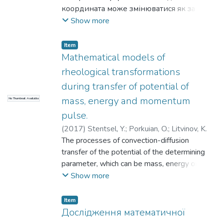
координата може змінюватися як за
часом, так і за впливними
Show more
координатами, яких може бути
декілька. Сучасна теорія похибок
Item
вимірювання, як правило, базується на
Mathematical models of
інваріантно-автономному принципі
rheological transformations
дослідження похибок вимірювання. У
during transfer of potential of
реальних системах вимірювального
mass, energy and momentum
No Thumbnail Available
контролю та управління мають місце
похибки, що випливають за одночасної
pulse.
зміни як контролювального параметра,
(
2017
)
Stentsel, Y.
;
Porkuian, O.
;
Litvinov, K.
так і різних впливних параметрів, які
The processes of convection-diffusion
містяться в межах, зумовлених
transfer of the potential of the determining
технологічними вимогами. Для
parameter, which can be mass, energy or
дослідження таких похибок
momentum pulse, are being considered. It is
Show more
вимірювання та управління
shown that the existing methods of
пропонується метод інтегральної
mathematical modelling generally consider
Item
матриці, який дозволяє за результатами
the transfer processes of mass, heat energy
Дослідження математичної