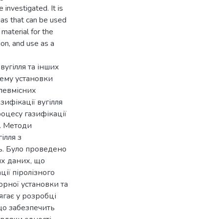
investigated. It is
gas that can be used
 material for the
on, and use as a
вугілля та інших
ему установки
глевмісних
зифікації вугілля
оцесу газифікації
в. Методи
ілля з
ь. Було проведено
их даних, що
ції піролізного
орної установки та
ягає у розробці
що забезпечить