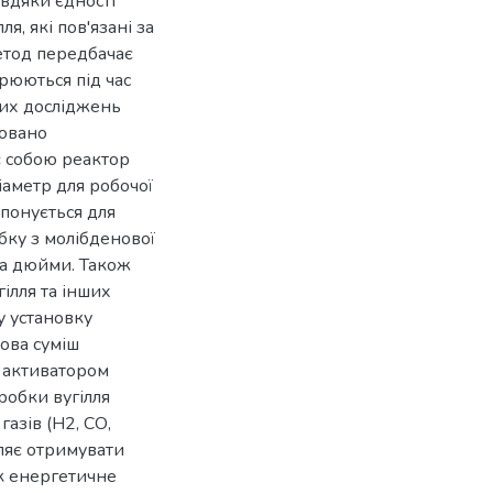
авдяки єдності
ля, які пов'язані за
етод передбачає
рюються під час
чних досліджень
новано
яє собою реактор
аметр для робочої
понується для
бку з молібденової
ва дюйми. Також
ілля та інших
у установку
зова суміш
є активатором
робки вугілля
азів (Н2, СО,
оляє отримувати
к енергетичне