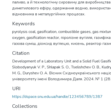
паливо, а й технологічну сировину для виробництва
диметилового ефіру, одержання водню, використанн
відновника в металургійних процесах.
Keywords
pyrolysis coal
,
gasification
,
combustible gases
,
gas mixtur
oxygen
,
gasification reactor
,
піролізне вугілля
,
газифіка
газова суміш
,
діоксид вуглецю
,
кисень
,
реактор гази
Citation
Development of a Laboratory Unit and a Solid Fuel Gasifi
Slobodyanyuk V. Р., Shlapak S. О., Tselishchev O. В., Kudry
M. G., Duryshev O. A. Вісник Східноукраїнського нац
університету імені Володимира Даля. 2024. № 1 (281
URI
https://dspace.snu.edu.ua/handle/123456789/1387
Collections