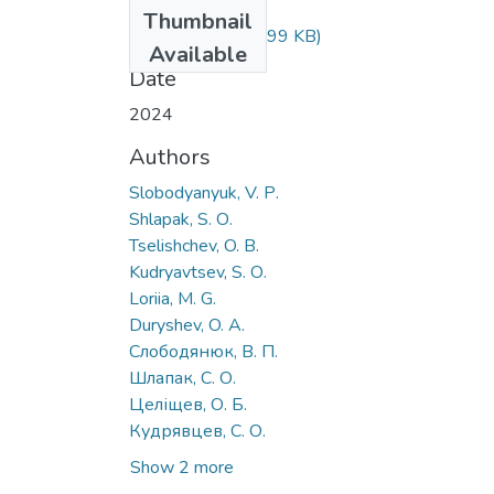
Files
Thumbnail
98-101.pdf
(677.99 KB)
Available
Date
2024
Authors
Slobodyanyuk, V. Р.
Shlapak, S. О.
Tselishchev, O. В.
Kudryavtsev, S. О.
Loriia, M. G.
Duryshev, O. A.
Слободянюк, В. П.
Шлапак, С. О.
Целіщев, О. Б.
Кудрявцев, С. О.
Show 2 more