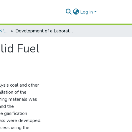
Log In
Вісник СНУ ім. В.Даля № 1 (281) 2024
Development of a Laboratory Unit and a Solid Fuel Gasification Reactor
lid Fuel
lysis coal and other
llation of the
ining materials was
and the
 gasification
ials were developed.
ocess using the