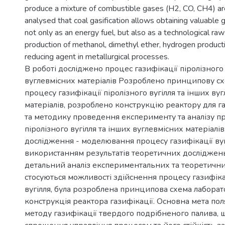
produce a mixture of combustible gases (H2, CO, CH4) are 
analysed that coal gasification allows obtaining valuable 
not only as an energy fuel, but also as a technological raw
production of methanol, dimethyl ether, hydrogen producti
reducing agent in metallurgical processes.
В роботі досліджено процес газифікації піролізного 
вуглевмісних матеріалів Розроблено принципову сх
процесу газифікації піролізного вугілля та інших ву
матеріалів, розроблено конструкцію реактору для га
та методику проведення експерименту та аналізу пр
піролізного вугілля та інших вуглевмісних матеріалі
дослідження - моделювання процесу газифікації вуг
використанням результатів теоретичних досліджен
детальний аналіз експериментальних та теоретичн
стосуються можливості здійснення процесу газифіка
вугілля, була розроблена принципова схема лаборат
конструкція реактора газифікації. Основна мета пол
методу газифікації твердого подрібненого палива, 