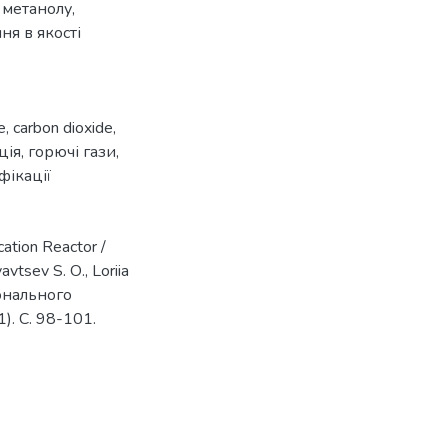
 метанолу,
я в якості
e
,
carbon dioxide
,
ція
,
горючі гази
,
фікації
cation Reactor /
avtsev S. О., Loriia
іонального
). С. 98-101.