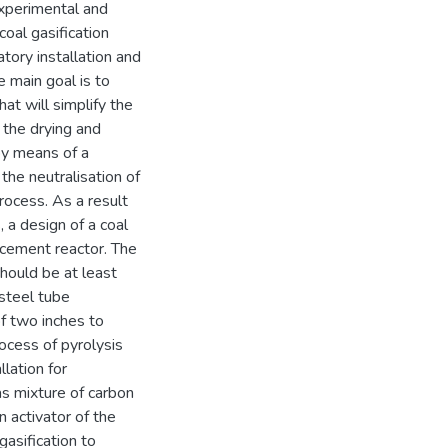
experimental and
coal gasification
tory installation and
 main goal is to
at will simplify the
f the drying and
 by means of a
 the neutralisation of
rocess. As a result
, a design of a coal
acement reactor. The
should be at least
steel tube
f two inches to
rocess of pyrolysis
llation for
gas mixture of carbon
n activator of the
gasification to