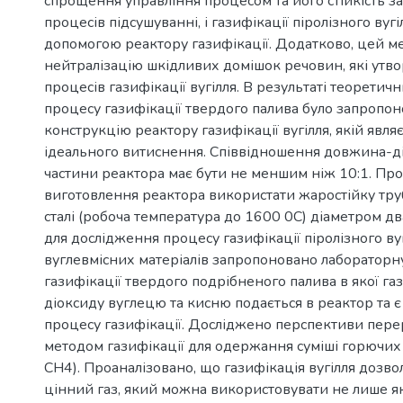
спрощення управління процесом та його стійкість з
процесів підсушуванні, і газифікації піролізного вугіл
допомогою реактору газифікації. Додатково, цей м
нейтралізацію шкідливих домішок речовин, які утво
процесів газифікації вугілля. В результаті теорети
процесу газифікації твердого палива було запропо
конструкцію реактору газифікації вугілля, якій явл
ідеального витиснення. Співвідношення довжина-ді
частини реактора має бути не меншим ніж 10:1. Про
виготовлення реактора використати жаростійку тру
сталі (робоча температура до 1600 0С) діаметром д
для дослідження процесу газифікації піролізного вуг
вуглевмісних матеріалів запропоновано лабораторн
газифікації твердого подрібненого палива в якої га
діоксиду вуглецю та кисню подається в реактор та 
процесу газифікації. Досліджено перспективи пере
методом газифікації для одержання суміші горючих г
СН4). Проаналізовано, що газифікація вугілля дозв
цінний газ, який можна використовувати не лише я