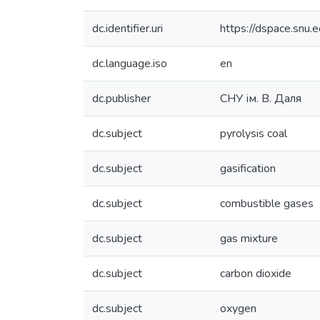
dc.identifier.uri
https://dspace.snu
dc.language.iso
en
dc.publisher
СНУ ім. В. Даля
dc.subject
pyrolysis coal
dc.subject
gasification
dc.subject
combustible gases
dc.subject
gas mixture
dc.subject
carbon dioxide
dc.subject
oxygen