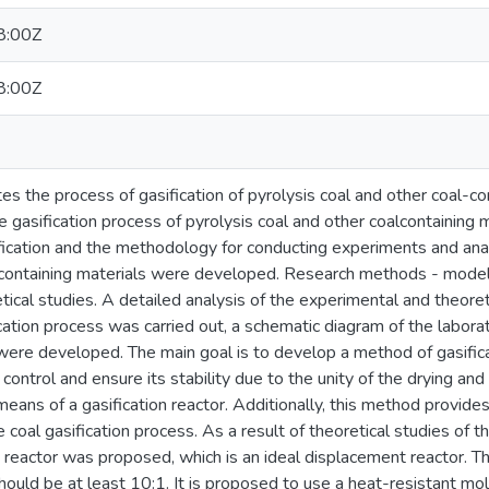
8:00Z
8:00Z
es the process of gasification of pyrolysis coal and other coal-c
the gasification process of pyrolysis coal and other coalcontainin
ification and the methodology for conducting experiments and anal
-containing materials were developed. Research methods - modelli
tical studies. A detailed analysis of the experimental and theoreti
ication process was carried out, a schematic diagram of the laborat
 were developed. The main goal is to develop a method of gasificat
control and ensure its stability due to the unity of the drying and
eans of a gasification reactor. Additionally, this method provides 
coal gasification process. As a result of theoretical studies of th
on reactor was proposed, which is an ideal displacement reactor. T
should be at least 10:1. It is proposed to use a heat-resistant 