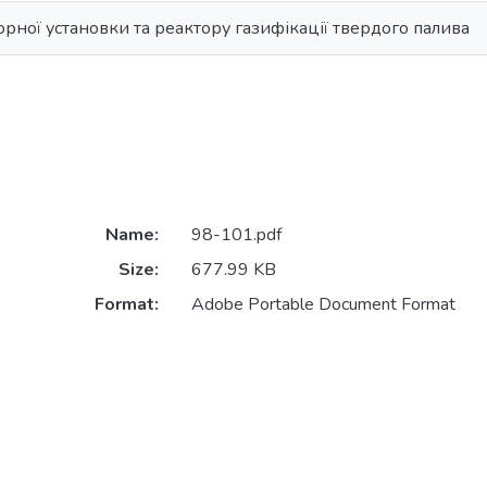
рної установки та реактору газифікації твердого палива
Name:
98-101.pdf
Size:
677.99 KB
Format:
Adobe Portable Document Format