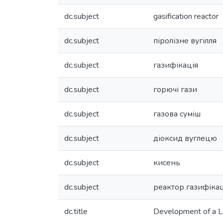
dc.subject
gasification reactor
dc.subject
піролізне вугілля
dc.subject
газифікація
dc.subject
горючі гази
dc.subject
газова суміш
dc.subject
діоксид вуглецю
dc.subject
кисень
dc.subject
реактор газифікац
dc.title
Development of a La