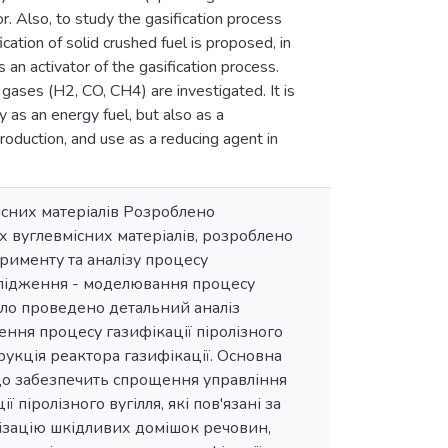
. Also, to study the gasification process
ication of solid crushed fuel is proposed, in
 an activator of the gasification process.
gases (H2, CO, CH4) are investigated. It is
y as an energy fuel, but also as a
roduction, and use as a reducing agent in
місних матеріалів Розроблено
х вуглевмісних матеріалів, розроблено
рименту та аналізу процесу
дослідження - моделювання процесу
уло проведено детальний аналіз
ння процесу газифікації піролізного
рукція реактора газифікації. Основна
 що забезпечить спрощення управління
 піролізного вугілля, які пов'язані за
ізацію шкідливих домішок речовин,