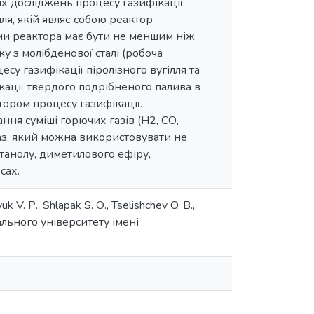
них досліджень процесу газифікації
ля, якій являє собою реактор
ни реактора має бути не меншим ніж
у з молібденової сталі (робоча
у газифікації піролізного вугілля та
кації твердого подрібненого палива в
тором процесу газифікації.
ня суміші горючих газів (Н2, СО,
газ, який можна використовувати не
танолу, диметилового ефіру,
сах.
 V. Р., Shlapak S. О., Tselishchev O. В.,
нального університету імені