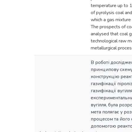
temperature up to 1
of pyrolysis coal and
which a gas mixture 
The prospects of coa
analysed that coal g
technological raw ma
metallurgical proces
В роботі дослідже
принципову схему 
конструкцію реакт
газифікації пірол
газифікації вугіл
експериментальних
вугілля, була роз
мета полягає у ро
процесом та його с
допомогою реакто