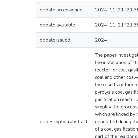
dc.date.accessioned
2024-11-21T21:3
dc.date.available
2024-11-21T21:3
dc.date.issued
2024
The paper investigat
the installation of 
reactor for coal gas
coal and other coal
the results of theore
pyrolysis coal gasif
gasification reactor
simplify the process 
which are linked by m
dc.description.abstract
generated during the 
of a coal gasificati
part of the reactor 