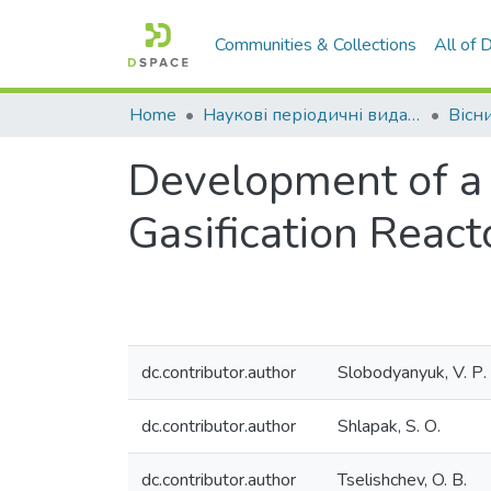
Communities & Collections
All of
Home
Наукові періодичні видання СНУ ім. В. Даля
Development of a 
Gasification React
dc.contributor.author
Slobodyanyuk, V. Р.
dc.contributor.author
Shlapak, S. О.
dc.contributor.author
Tselishchev, O. В.