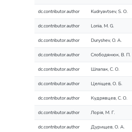
dc.contributor.author
Kudryavtsev, S. О.
dc.contributor.author
Loriia, M. G.
dc.contributor.author
Duryshev, O. A.
dc.contributor.author
Слободянюк, В. П.
dc.contributor.author
Шлапак, С. О.
dc.contributor.author
Целіщев, О. Б.
dc.contributor.author
Кудрявцев, С. О.
dc.contributor.author
Лорія, М. Г.
dc.contributor.author
Дурищев, О. А.