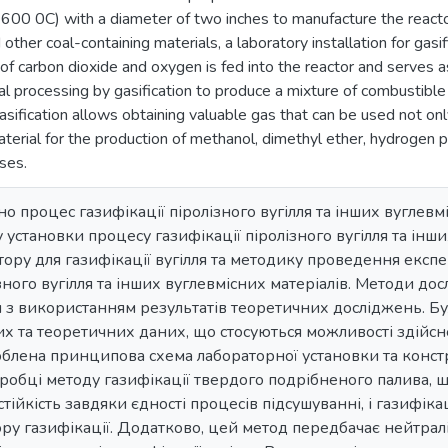
600 0C) with a diameter of two inches to manufacture the reactor
 other coal-containing materials, a laboratory installation for gasif
of carbon dioxide and oxygen is fed into the reactor and serves as
l processing by gasification to produce a mixture of combustible 
asification allows obtaining valuable gas that can be used not onl
terial for the production of methanol, dimethyl ether, hydrogen p
ses.
но процес газифікації піролізного вугілля та інших вуглев
установки процесу газифікації піролізного вугілля та інши
ору для газифікації вугілля та методику проведення експе
ізного вугілля та інших вуглевмісних матеріалів. Методи 
ля з використанням результатів теоретичних досліджень. Б
 та теоретичних даних, що стосуються можливості здійсне
роблена принципова схема лабораторної установки та конст
зробці методу газифікації твердого подрібненого палива,
тійкість завдяки єдності процесів підсушуванні, і газифікації
ру газифікації. Додатково, цей метод передбачає нейтрал