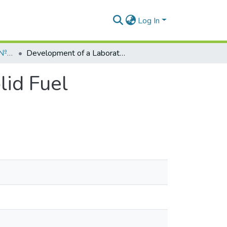
Log In
Вісник СНУ ім. В.Даля № 1 (281) 2024
Development of a Laboratory Unit and a Solid Fuel Gasification Reactor
lid Fuel