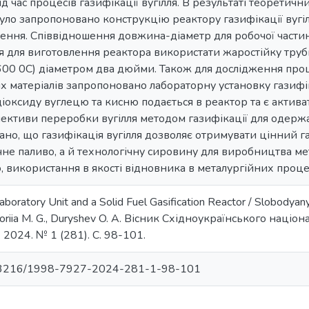
ід час процесів газифікації вугілля. В результаті теоретич
уло запропоновано конструкцію реактору газифікації вугіл
нення. Співвідношення довжина-діаметр для робочої части
я для виготовлення реактора використати жаростійку трубк
00 0С) діаметром два дюйми. Також для дослідження процес
х матеріалів запропоновано лабораторну установку газифі
 діоксиду вуглецю та кисню подається в реактор та є актива
ктиви переробки вугілля методом газифікації для одержан
ано, що газифікація вугілля дозволяє отримувати цінний 
не паливо, а й технологічну сировину для виробництва ме
використання в якості відновника в металургійних проце
oratory Unit and a Solid Fuel Gasification Reactor / Slobodyanyuk
 Loriia M. G., Duryshev O. A. Вісник Східноукраїнського націо
2024. № 1 (281). С. 98-101.
10.33216/1998-7927-2024-281-1-98-101