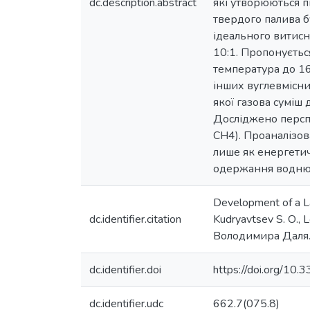
dc.description.abstract
які утворюються п
твердого палива б
ідеального витис
10:1. Пропонуєтьс
температура до 16
інших вуглевмісни
якої газова суміш
Досліджено перспе
СН4). Проаналізов
лише як енергетич
одержання водню, 
Development of a Lab
dc.identifier.citation
Kudryavtsev S. О.,
Володимира Даля. 
dc.identifier.doi
https://doi.org/
dc.identifier.udc
662.7(075.8)