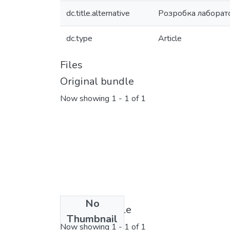
dc.title.alternative
Розробка лаборато
dc.type
Article
Files
Original bundle
Now showing
1 - 1 of 1
No
License bundle
Thumbnail
Now showing
1 - 1 of 1