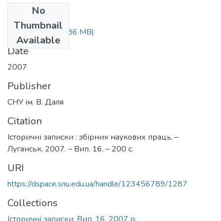
No
Files
Thumbnail
maket_16.doc
(1.86 MB)
Available
Date
2007
Publisher
СНУ ім. В. Даля
Citation
Історичні записки : збірник наукових праць. –
Луганськ, 2007. – Вип. 16. – 200 c.
URI
https://dspace.snu.edu.ua/handle/123456789/1287
Collections
Історичні записки. Вип. 16. 2007 р.