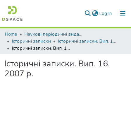
(current)
Log In
Communities & Collections
Home
Наукові періодичні видання СНУ ім. В. Даля
Історичні записки
Історичні записки. Вип. 16. 2007 р.
All of DSpace
Історичні записки. Вип. 16. 2007 р.
Statistics
Історичні записки. Вип. 16.
2007 р.