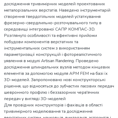
дослідження тривимірних моделей проектованих
металорізальних верстатів. Наведено інструментарій
створення твердотільних моделей устаткування
фрезерно-свердлильно-розточувального типу в
середовищі інтегрованої САПР КОМПАС-3D.
Розглянуто особливості та ефективні прийоми
побудови компонентів верстатних та
інструментальних систем з використанням
параметризації конструкцій і фотореалістичного
уявлення в модулі Artisan Randering. Проведено
дослідження шпиндельних вузлів методом кінцевих
елементів за допомогою модуля АРМ FEM на базі їх
3D-моделей. Запропоновано нові конструкторські
рішення, що відносяться до зубчастих пасових передач
шевронного профілю і беззазорних черв'ячних
передач у вигляді 3D-моделей
Для провідних конструкторів і фахівців в області
тривимірного моделювання та дослідження
верстатних систем, науковців, викладачів, аспірантів і