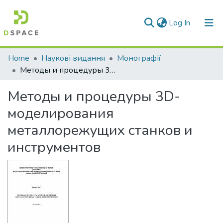
(current)
Log In
Communities & Collections
Home
Наукові видання
Монографії
Методы и процедуры 3D-моделирования металлорежущих станков и инструментов
All of DSpace
Методы и процедуры 3D-
Statistics
моделирования
металлорежущих станков и
инструментов