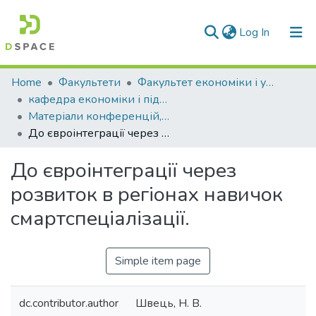
(current)
Log In
Communities & Collections
Home
Факультети
Факультет економіки і управління
кафедра економіки і підприємництва
All of DSpace
Матеріали конференцій, семінарів і т.п. (КЕіП)
До євроінтеграції через розвиток в регіонах навичок смартспеціалізації.
Statistics
До євроінтеграції через
розвиток в регіонах навичок
смартспеціалізації.
Simple item page
dc.contributor.author
Швець, Н. В.