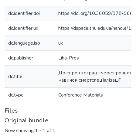
dc.identifier.doi
https://doi.org/10.36059/978-96
dc.identifier.uri
https://dspace.snu.edu.ua/handle
dc.language.iso
uk
dc.publisher
Liha-Pres
До євроінтеграції через розвиток
dc.title
навичок смартспеціалізації.
dc.type
Conference Materials
Files
Original bundle
Now showing
1 - 1 of 1