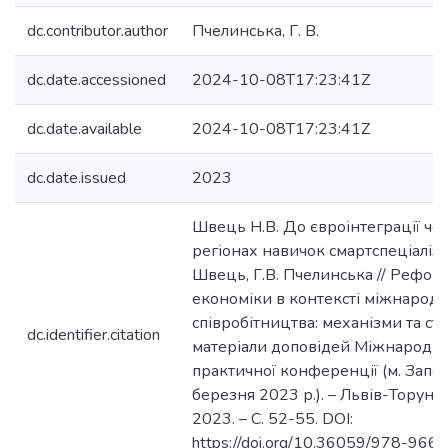
dc.contributor.author
Пчелинська, Г. В.
dc.date.accessioned
2024-10-08T17:23:41Z
dc.date.available
2024-10-08T17:23:41Z
dc.date.issued
2023
Швець Н.В. До євроінтеграції че
регіонах навичок смартспеціалізац
Швець, Г.В. Пчелинська // Рефо
економіки в контексті міжнарод
співробітництва: механізми та стра
dc.identifier.citation
матеріали доповідей Міжнародно
практичної конференції (м. Запо
березня 2023 р.). – Львів-Торунь :
2023. – С. 52-55. DOI:
https://doi.org/10.36059/978-96