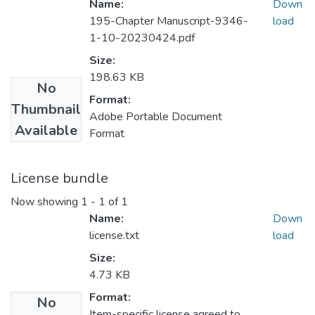
Name:
Down
195-Chapter Manuscript-9346-
load
1-10-20230424.pdf
Size:
198.63 KB
No
Format:
Thumbnail
Adobe Portable Document
Available
Format
License bundle
Now showing
1 - 1 of 1
Name:
Down
license.txt
load
Size:
4.73 KB
Format:
No
Item-specific license agreed to