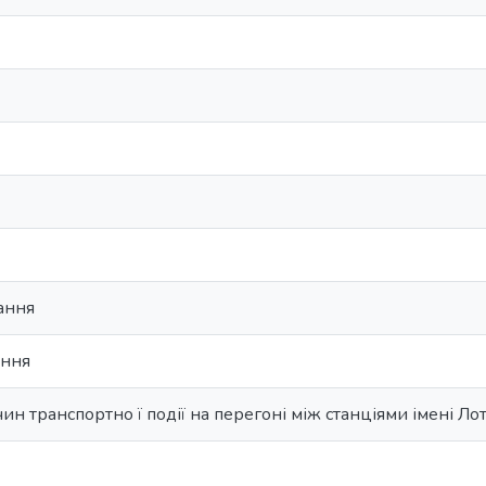
ання
ання
н транспортно ї події на перегоні між станціями імені Лот