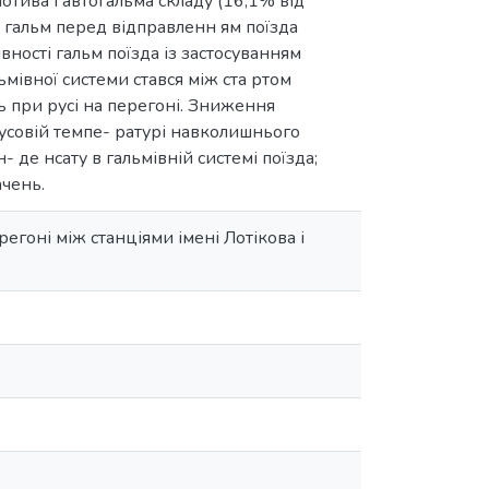
отива і автогальма складу (16,1% від
 гальм перед відправленн ям поїзда
вності гальм поїзда із застосуванням
ьмівної системи стався між ста ртом
ть при русі на перегоні. Зниження
нусовій темпе- ратурі навколишнього
де нсату в гальмівній системі поїзда;
ачень.
регоні між станціями імені Лотікова і