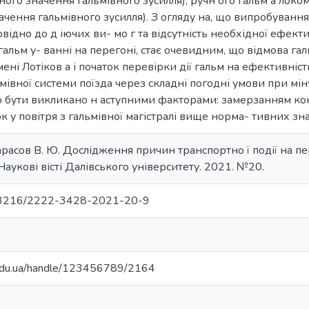
ного значення гальмівного зусилля), ручн ого гальм а локом
чення гальмівного зусилля). З огляду на, що випробування
відно до д іючих ви- мо г та відсутність необхідної ефекти
альм у- ванні на перегоні, стає очевидним, що відмова гал
імені Лотіков а і початок перевірки дії гальм на ефективніс
мівної системи поїзда через складні погодні умови при мі
бути викликано н аступними факторами: замерзанням кон- 
к у повітря з гальмівної магістралі вище норма- тивних зн
арасов В. Ю. Дослідження причин транспортно ї події на пе
Наукові вісті Далівського університету. 2021. №20.
0.33216/2222-3428-2021-20-9
.edu.ua/handle/123456789/2164