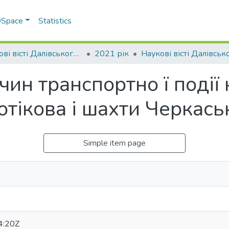
 DSpace
Statistics
Наукові вісті Далівського університету
2021 рік
ин транспортно ї події 
отікова і шахти Черкась
Simple item page
4:20Z