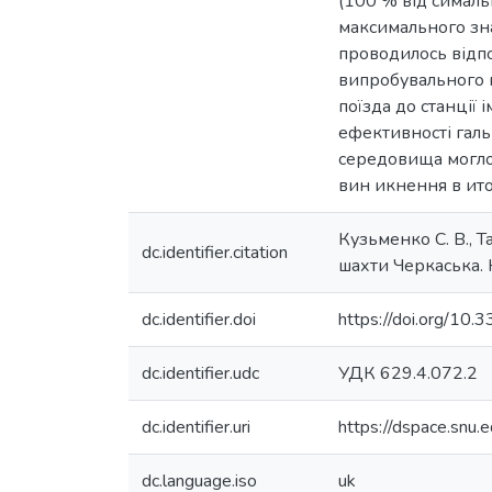
(100 % від сималь
максимального зна
проводилось відпо
випробувального г
поїзда до станції 
ефективності галь
середовища могло 
вин икнення в ито
Кузьменко С. В., Т
dc.identifier.citation
шахти Черкаська. 
dc.identifier.doi
https://doi.org/1
dc.identifier.udc
УДК 629.4.072.2
dc.identifier.uri
https://dspace.snu
dc.language.iso
uk