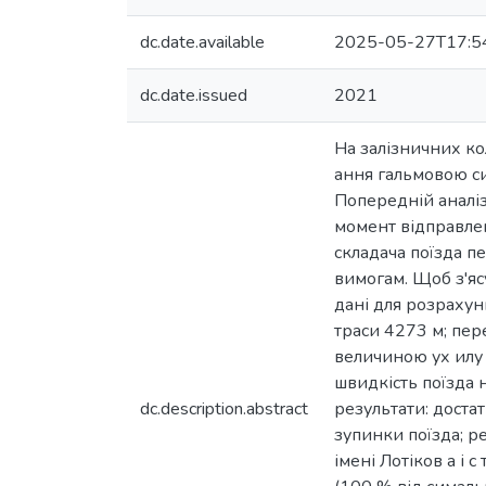
dc.date.available
2025-05-27T17:5
dc.date.issued
2021
На залізничних ко
ання гальмовою сис
Попередній аналіз
момент відправленн
складача поїзда п
вимогам. Щоб з'яс
дані для розрахун
траси 4273 м; пер
величиною ух илу 
швидкість поїзда 
dc.description.abstract
результати: достат
зупинки поїзда; р
імені Лотіков а і