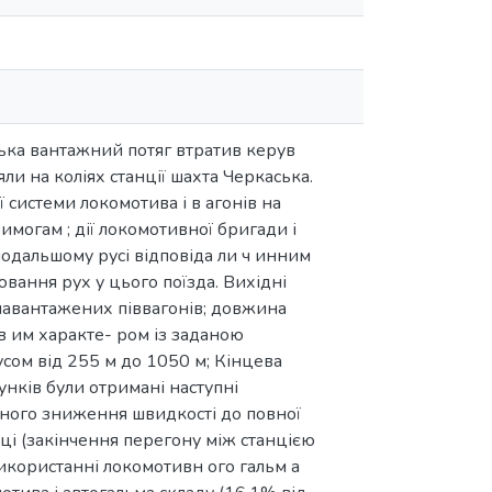
аська вантажний потяг втратив керув
яли на коліях станції шахта Черкаська.
 системи локомотива і в агонів на
вимогам ; дії локомотивної бригади і
подальшому русі відповіда ли ч инним
вання рух у цього поїзда. Вихідні
1 навантажених піввагонів; довжина
в им характе- ром із заданою
усом від 255 м до 1050 м; Кінцева
унків були отримані наступні
і дного зниження швидкості до повної
чці (закінчення перегону між станцією
використанні локомотивн ого гальм а