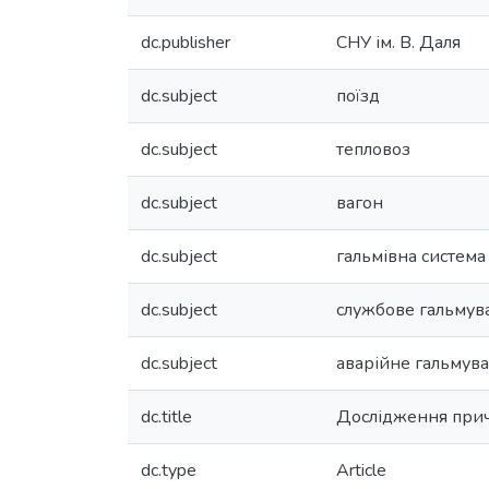
dc.publisher
СНУ ім. В. Даля
dc.subject
поїзд
dc.subject
тепловоз
dc.subject
вагон
dc.subject
гальмівна система
dc.subject
службове гальмув
dc.subject
аварійне гальмув
dc.title
Дослідження причи
dc.type
Article