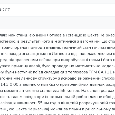
4:20Z
ліях між станц ією імені Лотіков а і станціє ю шахта Че рк
темою, в результаті чого він зіткнувся з вагона ми, що сто
 транспортної пригоди виявив: технічний стан га- льм івної
 я поїзда зі станції іме ні Лотіков а від- повідало діючим 
еред відправленням поїзда при випробуванні гальм і його 
увати причину аварії, було проведе но математичне моделю
ку були наступні: поїзд складав ся з тепловоза ТГМ 6А і 1
егонка має ланкову структуру з яскраво вираженим спуско
14,3 0 00 з великою кількістю криволінійних ділянок раді
на момент зіткнення становила 55 км год. На основі розрах
ніс ть гальм поїзда при їх норма- льній роботі для не обх
еалізація швидкості 55 км год в кінцевій розрахунковій то
 с танц єю шахта Черкаська) можлива тільки п ри спільному 