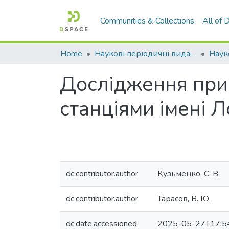
Communities & Collections
All of
Home
Наукові періодичні видання СНУ ім. В. Даля
Дослідження прич
станціями імені Л
dc.contributor.author
Кузьменко, С. В.
dc.contributor.author
Тарасов, В. Ю.
dc.date.accessioned
2025-05-27T17:5