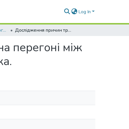
Log In
Наукові вісті Далівського університету № 20
Дослідження причин транспортно ї події на перегоні між станціями імені Лотікова і шахти Черкаська.
на перегоні між
ка.