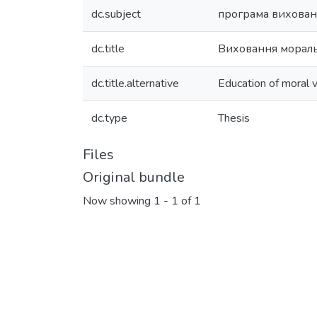
dc.subject
програма вихован
dc.title
Виховання моральн
dc.title.alternative
Education of moral 
dc.type
Thesis
Files
Original bundle
Now showing
1 - 1 of 1