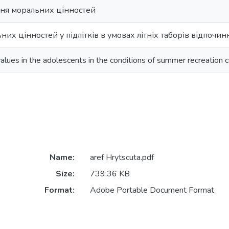
ня моральних цінностей
их цінностей у підлітків в умовах літніх таборів відпочин
values in the adolescents in the conditions of summer recreation
Name:
aref Hrytscuta.pdf
Size:
739.36 KB
Format:
Adobe Portable Document Format