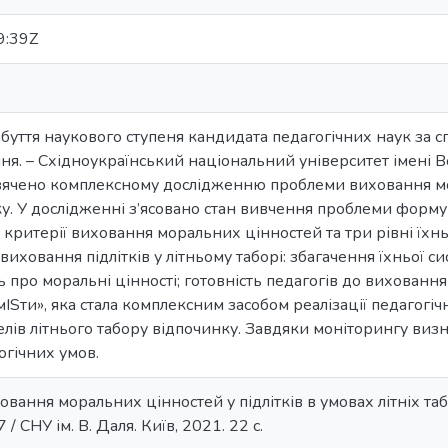
9:39Z
буття наукового ступеня кандидата педагогічних наук за сп
я. – Східноукраїнський національний університет імені В
ячено комплексному дослідженню проблеми виховання мора
у. У дослідженні з’ясовано стан вивчення проблеми форм
но критерії виховання моральних цінностей та три рівні їх
виховання підлітків у літньому таборі: збагачення їхньої 
 про моральні цінності; готовність педагогів до вихован
Sти», яка стала комплексним засобом реалізації педагогіч
лів літнього табору відпочинку. Завдяки моніторингу виз
огічних умов.
вання моральних цінностей у підлітків в умовах літніх табо
7 / СНУ ім. В. Даля. Київ, 2021. 22 с.