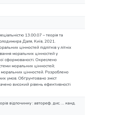
еціальністю 13.00.07 – теорія та
олодимира Даля, Київ, 2021.
льних цінностей підлітків у літніх
ування моральних цінностей у
ньої сформованості. Окреслено
системи моральних цінностей;
ня моральних цінностей. Розроблено
них умов. Обґрунтовано зміст
начено високий рівень ефективності
рів відпочинку : автореф. дис. … канд.