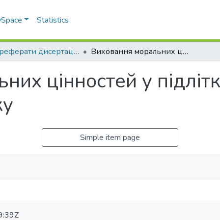
 DSpace
Statistics
Автореферати дисертацій
Виховання моральних цінностей у підлітків в умовах літніх таборів відпочинку
их цінностей у підліткі
ку
Simple item page
9:39Z