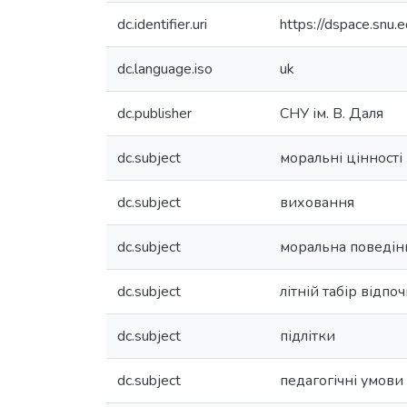
dc.identifier.uri
https://dspace.snu
dc.language.iso
uk
dc.publisher
СНУ ім. В. Даля
dc.subject
моральні цінності
dc.subject
виховання
dc.subject
моральна поведін
dc.subject
літній табір відпо
dc.subject
підлітки
dc.subject
педагогічні умови