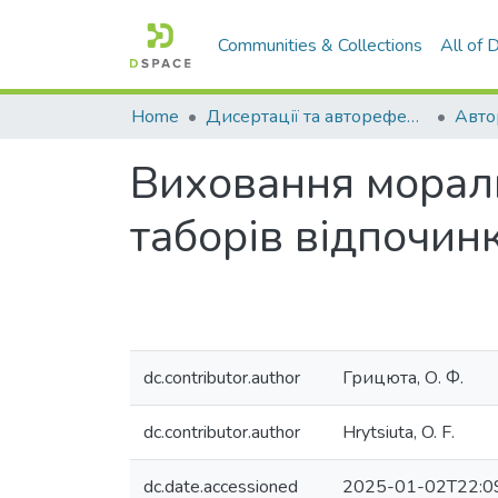
Communities & Collections
All of
Home
Дисертації та автореферати дисертацій
Виховання моральн
таборів відпочин
dc.contributor.author
Грицюта, О. Ф.
dc.contributor.author
Hrytsiuta, O. F.
dc.date.accessioned
2025-01-02T22:0