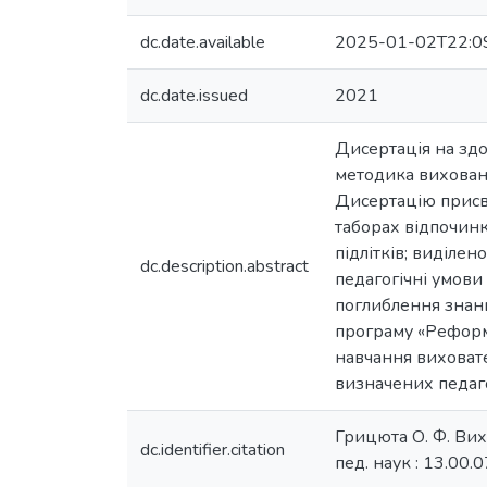
dc.date.available
2025-01-02T22:0
dc.date.issued
2021
Дисертація на здо
методика вихованн
Дисертацію присв
таборах відпочинк
підлітків; виділе
dc.description.abstract
педагогічні умови 
поглиблення знань
програму «РеформI
навчання виховате
визначених педаг
Грицюта О. Ф. Вихо
dc.identifier.citation
пед. наук : 13.00.0