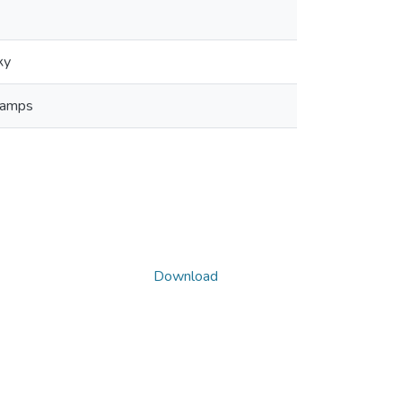
ку
 camps
Download