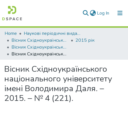
(current)
Log In
Communities & Collections
Home
Наукові періодичні видання СНУ ім. В. Даля
Вісник Східноукраїнського національного університету імені В. Даля
2015 рік
All of DSpace
Вісник Східноукраїнського національного університету імені Володимира Даля № 4 (221) 2015
Вісник Східноукраїнського національного університету імені Володимира Даля. – 2015. – № 4 (221).
Statistics
Вісник Східноукраїнського
національного університету
імені Володимира Даля. –
2015. – № 4 (221).