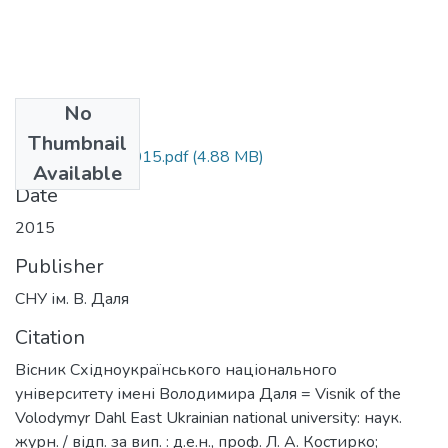
No
Files
Thumbnail
visnyk_4_221_2015.pdf
(4.88 MB)
Available
Date
2015
Publisher
СНУ ім. В. Даля
Citation
Вісник Східноукраїнського національного
університету імені Володимира Даля = Visnik of the
Volodymyr Dahl East Ukrainian national university: наук.
журн. / відп. за вип. : д.е.н., проф. Л. А. Костирко;