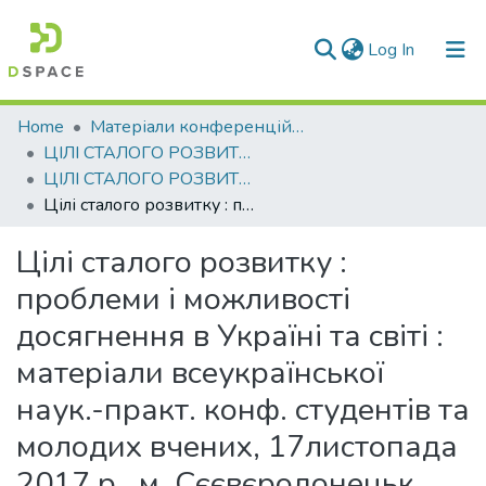
(current)
Log In
Communities & Collections
Home
Матеріали конференцій та семінарів
ЦІЛІ СТАЛОГО РОЗВИТКУ : проблеми і можливості досягнення в Україні та світі
All of DSpace
ЦІЛІ СТАЛОГО РОЗВИТКУ : проблеми і можливості досягнення в Україні та світі, 2017
Цілі сталого розвитку : проблеми і можливості досягнення в Україні та світі : матеріали всеукраїнської наук.-практ. конф. студентів та молодих вчених, 17листопада 2017 р., м. Сєєвєродонецьк.
Statistics
Цілі сталого розвитку :
проблеми і можливості
досягнення в Україні та світі :
матеріали всеукраїнської
наук.-практ. конф. студентів та
молодих вчених, 17листопада
2017 р., м. Сєєвєродонецьк.