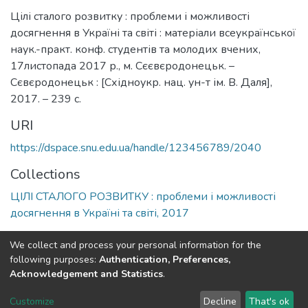
Цілі сталого розвитку : проблеми і можливості
досягнення в Україні та світі : матеріали всеукраїнської
наук.-практ. конф. студентів та молодих вчених,
17листопада 2017 р., м. Сєєвєродонецьк. –
Сєвєродонецьк : [Східноукр. нац. ун-т ім. В. Даля],
2017. – 239 с.
URI
https://dspace.snu.edu.ua/handle/123456789/2040
Collections
ЦІЛІ СТАЛОГО РОЗВИТКУ : проблеми і можливості
досягнення в Україні та світі, 2017
Full item page
We collect and process your personal information for the
following purposes:
Authentication, Preferences,
Acknowledgement and Statistics
.
Dspace & Volodymyr Dahl East Ukrainian National University
copyright © 2002-2026
LYRASIS
Customize
Decline
That's ok