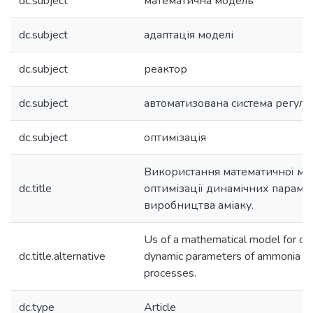
dc.subject
математична модель
dc.subject
адаптація моделі
dc.subject
реактор
dc.subject
автоматизована система регул
dc.subject
оптимізація
Використання математичної мод
dc.title
оптимізації динамічних параме
виробництва аміаку.
Us of a mathematical model for opt
dc.title.alternative
dynamic parameters of ammonia pr
processes.
dc.type
Article