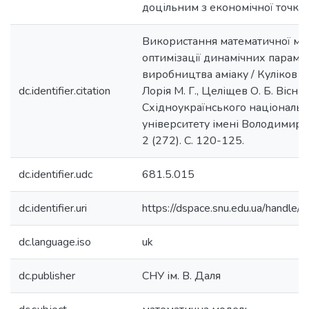
доцільним з економічної точки 
Використання математичної мод
оптимізації динамічних параме
виробництва аміаку / Куліков Д. 
dc.identifier.citation
Лорія М. Г., Целіщев О. Б. Вісни
Східноукраїнського національн
університету імені Володимира
2 (272). С. 120-125.
dc.identifier.udc
681.5.015
dc.identifier.uri
https://dspace.snu.edu.ua/handl
dc.language.iso
uk
dc.publisher
СНУ ім. В. Даля