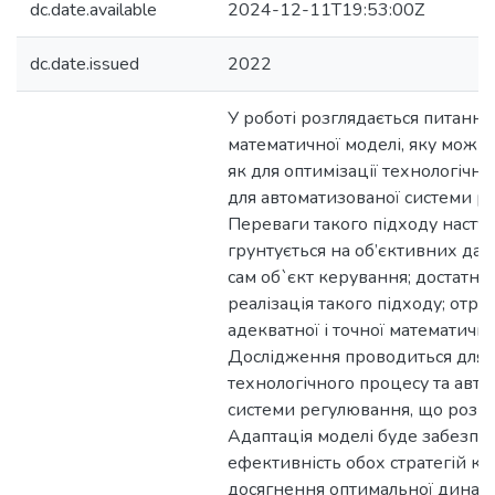
dc.date.available
2024-12-11T19:53:00Z
dc.date.issued
2022
У роботі розглядається питанн
математичної моделі, яку можна
як для оптимізації технологічног
для автоматизованої системи р
Переваги такого підходу наступн
грунтується на об’єктивних да
сам об`єкт керування; достатнь
реалізація такого підходу; отр
адекватної і точної математично
Дослідження проводиться для о
технологічного процесу та авт
системи регулювання, що розгл
Адаптація моделі буде забезпе
ефективність обох стратегій ке
досягнення оптимальної динамі