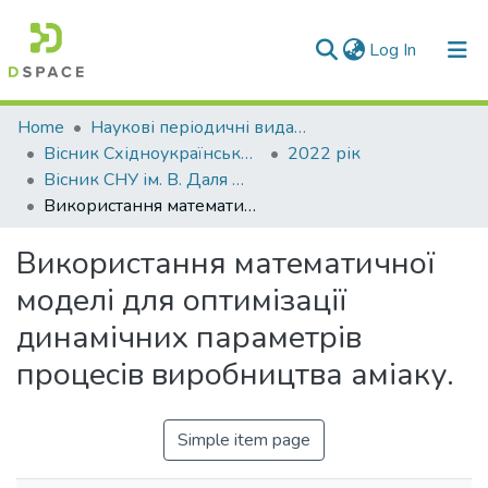
(current)
Log In
Communities & Collections
Home
Наукові періодичні видання СНУ ім. В. Даля
Вісник Східноукраїнського національного університету імені В. Даля
2022 рік
All of DSpace
Вісник СНУ ім. В. Даля № 2(272)
Використання математичної моделі для оптимізації динамічних параметрів процесів виробництва аміаку.
Statistics
Використання математичної
моделі для оптимізації
динамічних параметрів
процесів виробництва аміаку.
Simple item page