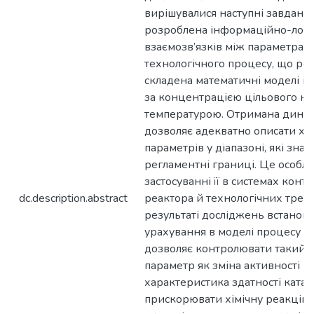
вирішувалися наступні завдання:
розроблена інформаційно-логі
взаємозв’язків між параметрам
технологічного процесу, що роз
складена математичні моделі г
за концентрацією цільового ко
температурою. Отримана динам
дозволяє адекватно описати ха
параметрів у діапазоні, які зн
регламентні границі. Це особл
застосуванні її в системах кон
dc.description.abstract
реактора й технологічних трен
результаті досліджень встанов
урахування в моделі процесу хі
дозволяє контролювати такий 
параметр як зміна активності ка
характеристика здатності катал
прискорювати хімічну реакцію.