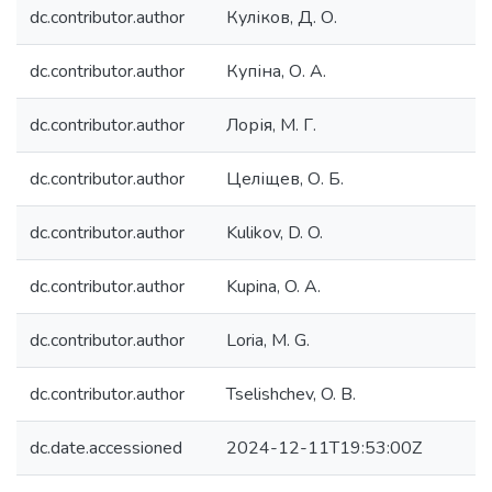
dc.contributor.author
Куліков, Д. О.
dc.contributor.author
Купіна, О. А.
dc.contributor.author
Лорія, М. Г.
dc.contributor.author
Целіщев, О. Б.
dc.contributor.author
Kulikov, D. O.
dc.contributor.author
Kupina, O. A.
dc.contributor.author
Loria, M. G.
dc.contributor.author
Tselishchev, O. B.
dc.date.accessioned
2024-12-11T19:53:00Z