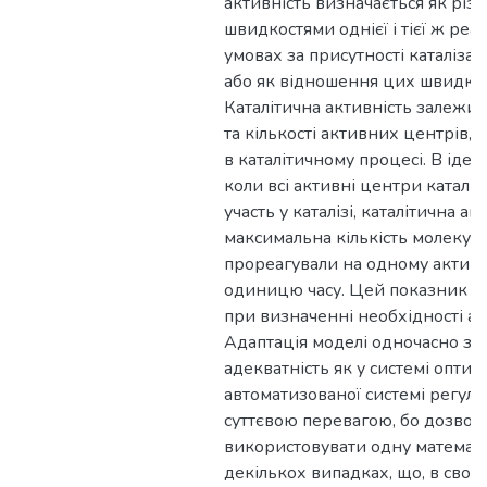
активність визначається як різ
швидкостями однієї і тієї ж реа
умовах за присутності каталізат
або як відношення цих швидкос
Каталітична активність залежи
та кількості активних центрів, я
в каталітичному процесі. В іде
коли всі активні центри каталі
участь у каталізі, каталітична а
максимальна кількість молекул,
прореагували на одному активн
одиницю часу. Цей показник є
при визначенні необхідності ада
Адаптація моделі одночасно заб
адекватність як у системі оптиміз
автоматизованої системі регул
суттєвою перевагою, бо дозвол
використовувати одну математ
декількох випадках, що, в свою 