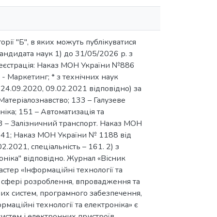
рії "Б", в яких можуть публікуватися
андидата наук 1) до 31/05/2026 р. з
ереєстрація: Наказ МОН України №886
- Маркетинг; * з технічних наук
4.09.2020, 09.02.2021 відповідно) за
Матеріалознавство; 133 – Галузеве
іка; 151 – Автоматизація та
273 – Залізничний транспорт. Наказ МОН
, 141; Наказ МОН України № 1188 від
.2021, спеціальність – 161. 2) з
роніка" відповідно. Журнал «Вісник
стер «Інформаційні технології та
у сфері розроблення, впровадження та
их систем, програмного забезпечення,
рмаційні технології та електроніка» є
истем і електронних пристроїв,