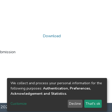
Download
ubmission
We collect and process your personal information for the
following purposes:
Authentication, Preferences,
Acknowledgement and Statistics
.
Customize
Decline
That's ok
2-2026
LYRASIS