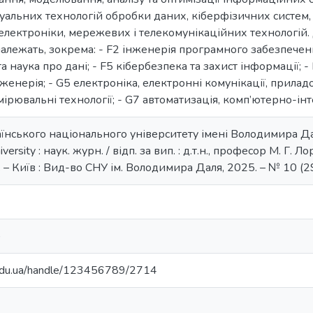
туальних технологій обробки даних, кіберфізичних систем
електроніки, мережевих і телекомунікаційних технологій
належать, зокрема: - F2 інженерія програмного забезпеченн
а наука про дані; - F5 кібербезпека та захист інформації; - 
женерія; - G5 електроніка, електронні комунікації, приладо
рювальні технології; - G7 автоматизація, комп’ютерно-інте
їнського національного університету імені Володимира Даля
niversity : наук. журн. / відп. за вип. : д.т.н., професор М. Г. Л
– Київ : Вид-во СНУ ім. Володимира Даля, 2025. – № 10 (296
)
.edu.ua/handle/123456789/2714