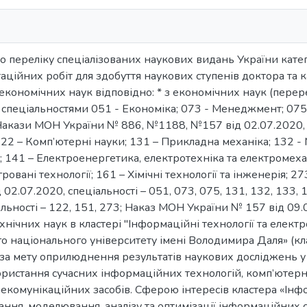
 переліку спеціалізованих наукових видань України катего
аційних робіт для здобуття наукових ступенів доктора та к
 економічних наук відповідно: * з економічних наук (пер
а спеціальностями 051 - Економіка; 073 - Менеджмент; 075 
Накази МОН України № 886, №1188, №157 від 02.07.2020, 2
22 – Комп’ютерні науки; 131 – Прикладна механіка; 132 - 
141 – Електроенергетика, електротехніка та електромехан
ровані технології; 161 – Хімічні технології та інженерія; 
 02.07.2020, спеціальності – 051, 073, 075, 131, 132, 133
льності – 122, 151, 273; Наказ МОН України № 157 від 09.02
хнічних наук в кластері "Інформаційні технології та елект
о національного університету імені Володимира Даля» (кла
 за мету оприлюднення результатів наукових досліджень 
ристання сучасних інформаційних технологій, комп’ютерн
лекомунікаційних засобів. Сферою інтересів кластера «Інфо
ння, моделювання, аналізу та оптимізації інформаційних с