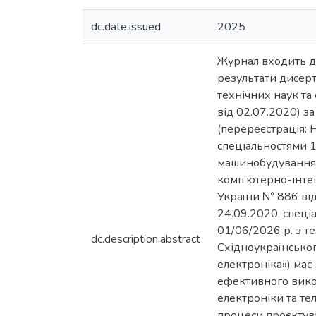
dc.date.issued
2025
Журнал входить до
результати дисерт
технічних наук та
від 02.07.2020) з
(перереєстрація: 
спеціальностями 1
машинобудування; 
комп’ютерно-інтег
України № 886 від
24.09.2020, спеціа
01/06/2026 р. з те
dc.description.abstract
Східноукраїнськог
електроніка») має
ефективного вико
електроніки та те
процеси проєктува