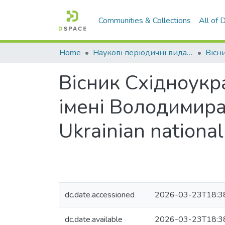
Communities & Collections
All of
Home
Наукові періодичні видання СНУ ім. В. Даля
Вісник Східноукр
імені Володимира 
Ukrainian national
dc.date.accessioned
2026-03-23T18:3
dc.date.available
2026-03-23T18:3