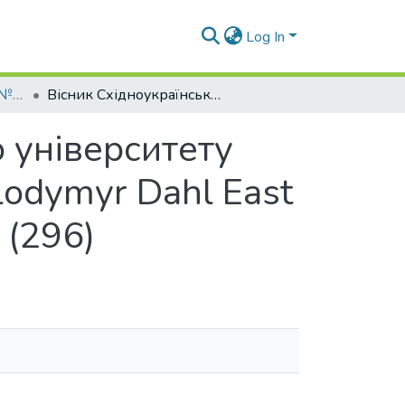
Log In
Вісник СНУ ім. В.Даля № 10 (296) 2025
Вісник Східноукраїнського національного університету імені Володимира Даля = Visnik of the Volodymyr Dahl East Ukrainian national university, 2025. – № 10 (296)
 університету
lodymyr Dahl East
 (296)