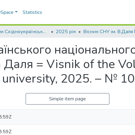
 DSpace
Statistics
Вісник Східноукраїнського національного університету імені В. Даля
2025 рік
аїнського національного
Даля = Visnik of the Vo
 university, 2025. – № 10
Simple item page
8:59Z
8:59Z