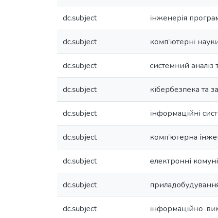
dc.subject
інженерія програ
dc.subject
комп’ютерні наук
dc.subject
системний аналіз 
dc.subject
кібербезпека та з
dc.subject
інформаційні сист
dc.subject
комп’ютерна інже
dc.subject
електронні комуні
dc.subject
приладобудування
dc.subject
інформаційно-вим