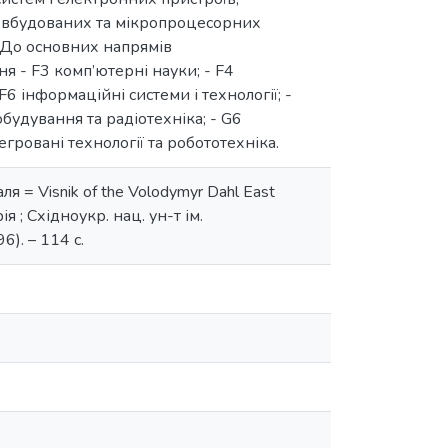
, вбудованих та мікропроцесорних
. До основних напрямів
я - F3 комп’ютерні науки; - F4
F6 інформаційні системи і технології; -
будування та радіотехніка; - G6
гровані технології та робототехніка.
 = Visnik of the Volodymyr Dahl East
орія ; Східноукр. нац. ун-т ім.
). – 114 с.