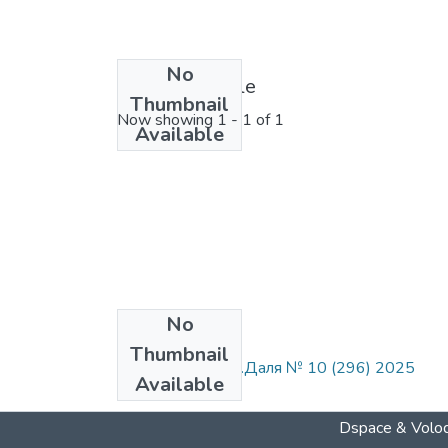
No
License bundle
Thumbnail
Now showing
1 - 1 of 1
Available
No
Collections
Thumbnail
Вісник СНУ ім. В.Даля № 10 (296) 2025
Available
Dspace & Volod