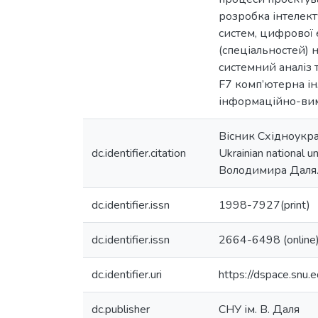
розробка інтелек
систем, цифрової 
(спеціальностей) 
системний аналіз т
F7 комп’ютерна ін
інформаційно-вимі
Вісник Східноукра
dc.identifier.citation
Ukrainian national u
Володимира Даля. 
dc.identifier.issn
1998-7927(print)
dc.identifier.issn
2664-6498 (online
dc.identifier.uri
https://dspace.snu
dc.publisher
СНУ ім. В. Даля