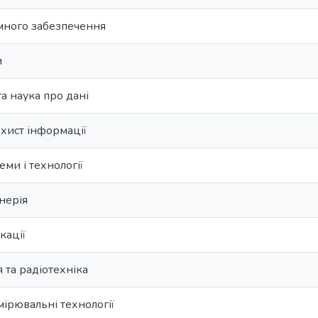
много забезпечення
и
та наука про дані
ахист інформації
еми і технології
нерія
кації
 та радіотехніка
ірювальні технології