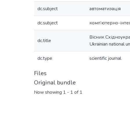
dc.subject
автоматизація
dc.subject
комп’ютерно-інтег
Вісник Східноукра
dc.title
Ukrainian national u
dc.type
scientific journal
Files
Original bundle
Now showing
1 - 1 of 1