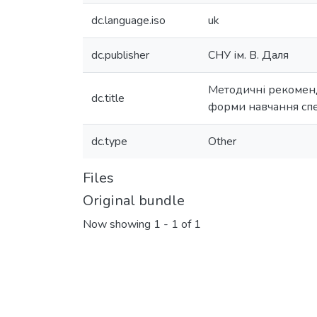
dc.language.iso
uk
dc.publisher
СНУ ім. В. Даля
Методичні рекоменда
dc.title
форми навчання спе
dc.type
Other
Files
Original bundle
Now showing
1 - 1 of 1