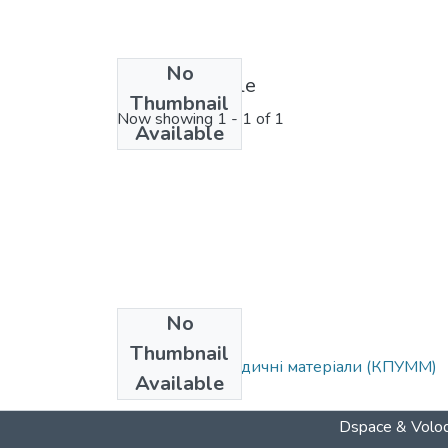
No
License bundle
Thumbnail
Now showing
1 - 1 of 1
Available
No
Collections
Thumbnail
Навчально-методичні матеріали (КПУММ)
Available
Dspace & Volod