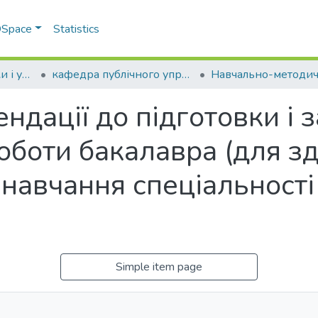
 DSpace
Statistics
Факультет економіки і управління
кафедра публічного управління, менеджменту та маркетингу
ндації до підготовки і 
роботи бакалавра (для з
 навчання спеціальності
Simple item page