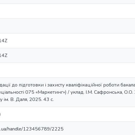
14Z
14Z
ції до підготовки і захисту кваліфікаційної роботи бакала
альності 075 «Маркетинг») / уклад. І.М. Сафронська, О.О. Х
 ім. В. Даля, 2025. 43 с.
)
edu.ua/handle/123456789/2225