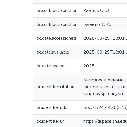
dc.contributor.author
Хандій, О. О.
dc.contributor.author
Івченко, Є. А.
dc.date.accessioned
2025-08-29T18:01:
dc.date.available
2025-08-29T18:01:
dc.date.issued
2025
Методичні рекоменда
dc.identifier.citation
форми навчання спеці
Східноукр. нац. ун-ту
dc.identifier.udc
65.9/2/242 475(Я73
dc.identifier.uri
https://dspace.snu.