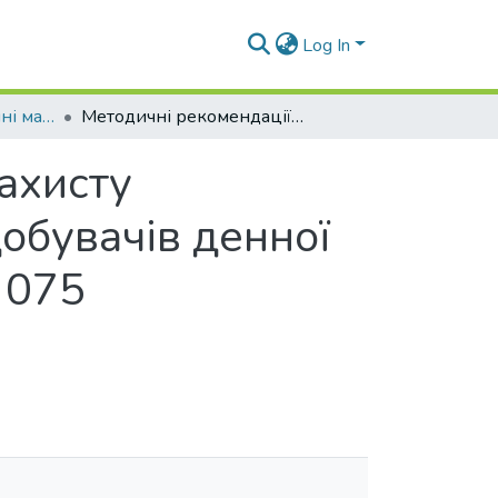
Log In
Навчально-методичні матеріали (КПУММ)
Методичні рекомендації до підготовки і захисту кваліфікаційної роботи бакалавра (для здобувачів денної та заочної форми навчання спеціальності 075 «Маркетинг»)
захисту
добувачів денної
 075