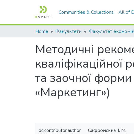
Communities & Collections
All of
Home
Факультети
Методичні рекоме
кваліфікаційної 
та заочної форми
«Маркетинг»)
dc.contributor.author
Сафронська, І. М.