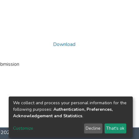
Download
ubmission
We collect and process your personal information for the
following purposes:
Authentication, Preferences,
Acknowledgement and Statistics
.
Customize
Decline
That's ok
2-2026
LYRASIS