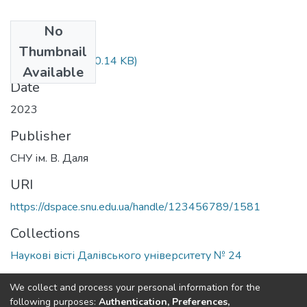
No
Files
Thumbnail
2023_24.pdf
(160.14 KB)
Available
Date
2023
Publisher
СНУ ім. В. Даля
URI
https://dspace.snu.edu.ua/handle/123456789/1581
Collections
Наукові вісті Далівського університету № 24
Full item page
We collect and process your personal information for the
following purposes:
Authentication, Preferences,