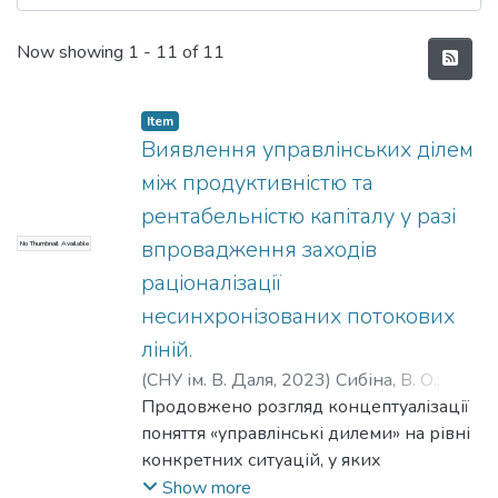
Recent Submissions
Now showing
1 - 11 of 11
Item
Виявлення управлінських ділем
між продуктивністю та
рентабельністю капіталу у разі
впровадження заходів
No Thumbnail Available
раціоналізації
несинхронізованих потокових
ліній.
(
СНУ ім. В. Даля
,
2023
)
Сибіна, В. О.
;
Кривуля, П. В.
Продовжено розгляд концептуалізації
поняття «управлінські дилеми» на рівні
конкретних ситуацій, у яких
проявляють себе управлінські дилеми. У
Show more