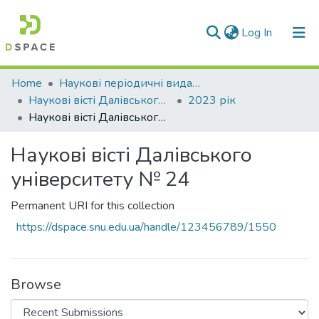
(current)
Log In
Communities & Collections
Home
Наукові періодичні видання СНУ ім. В. Даля
Наукові вісті Далівського університету
2023 рік
All of DSpace
Наукові вісті Далівського університету № 24
Statistics
Наукові вісті Далівського
університету № 24
Permanent URI for this collection
https://dspace.snu.edu.ua/handle/123456789/1550
Browse