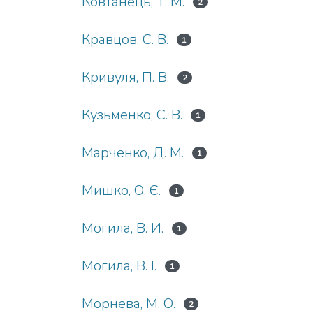
Ковтанець, Т. М.
2
Кравцов, С. В.
1
Кривуля, П. В.
2
Кузьменко, С. В.
1
Марченко, Д. М.
1
Мишко, О. Є.
1
Могила, В. И.
1
Могила, В. І.
1
Морнева, М. О.
2