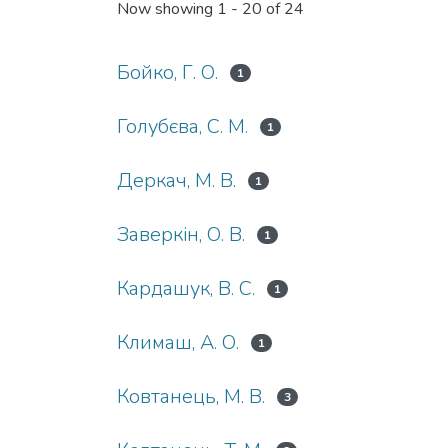
Now showing
1 - 20 of 24
Бойко, Г. О.
1
Голубєва, С. М.
1
Деркач, М. В.
1
Заверкін, О. В.
1
Кардашук, В. С.
1
Климаш, А. О.
1
Ковтанець, М. В.
3