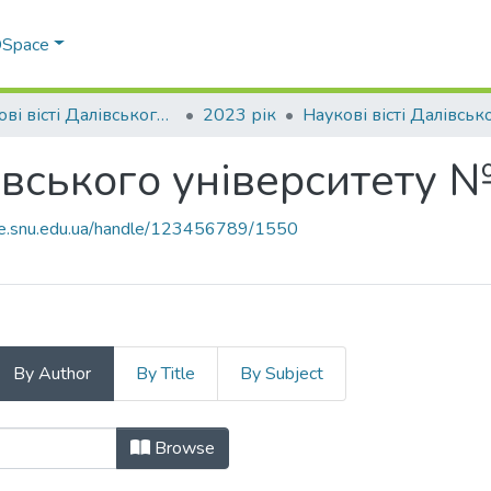
 DSpace
Наукові вісті Далівського університету
2023 рік
лівського університету 
ace.snu.edu.ua/handle/123456789/1550
By Author
By Title
By Subject
алівського університету № 24 by A
Browse