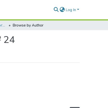
Log In
Наукові вісті Далівського університету № 24
Browse by Author
№ 24
uthor