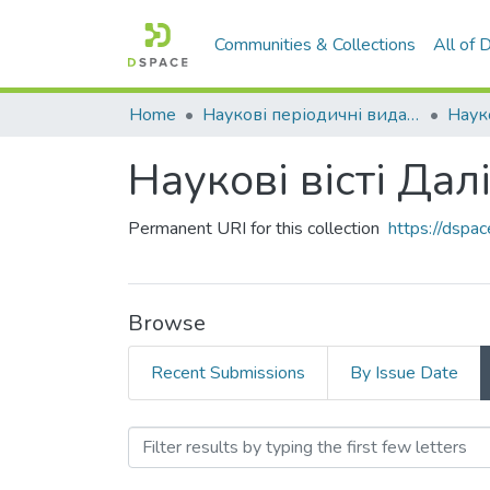
Communities & Collections
All of
Home
Наукові періодичні видання СНУ ім. В. Даля
Наукові вісті Да
Permanent URI for this collection
https://dsp
Browse
Recent Submissions
By Issue Date
Browsing Наукові вісті Д