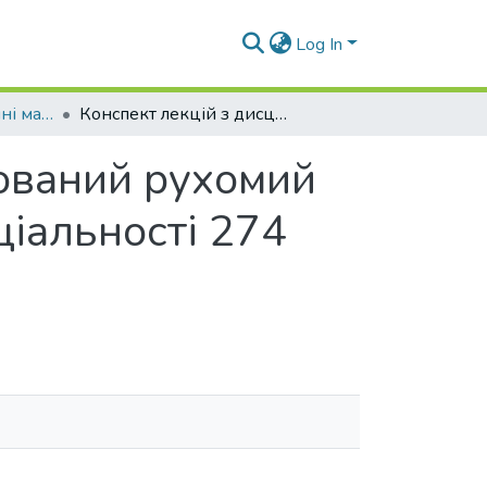
Log In
Навчально-методичні матеріали (КЗАТтаПТМ)
Конспект лекцій з дисципліни «Спеціалізований рухомий склад автотранспорту» для студентів спеціальності 274 «Автомобільний транспорт»
зований рухомий
ціальності 274