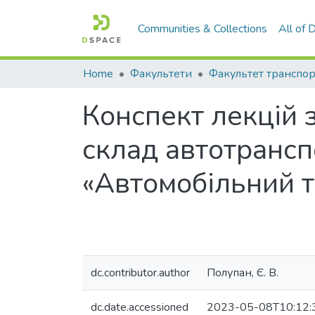
Communities & Collections
All of
Home
Факультети
Конспект лекцій 
склад автотрансп
«Автомобільний 
dc.contributor.author
Полупан, Є. В.
dc.date.accessioned
2023-05-08T10:12: