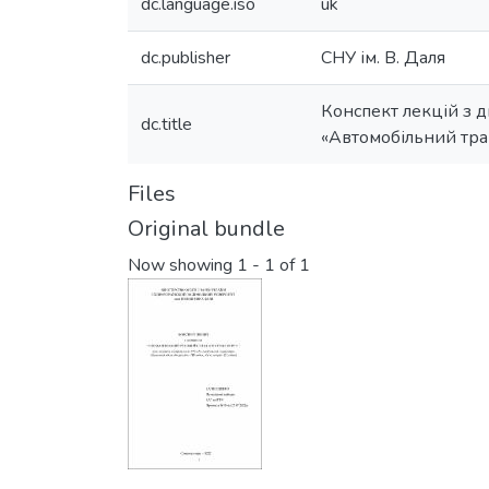
dc.language.iso
uk
dc.publisher
СНУ ім. В. Даля
Конспект лекцій з д
dc.title
«Автомобільний тра
Files
Original bundle
Now showing
1 - 1 of 1