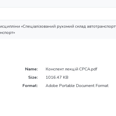
исципліни «Спеціалізований рухомий склад автотранспорту
нспорт»
Name:
Конспект лекцій СРСА.pdf
Size:
1016.47 KB
Format:
Adobe Portable Document Format