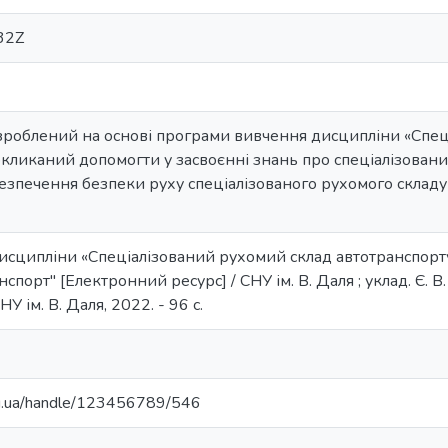
32Z
зроблений на основі програми вивчення дисципліни «Спец
окликаний допомогти у засвоєнні знань про спеціалізован
езпечення безпеки руху спеціалізованого рухомого складу
исципліни «Спеціалізований рухомий склад автотранспорту
порт" [Електронний ресурс] / СНУ ім. В. Даля ; уклад. Є. В.
У ім. В. Даля, 2022. - 96 с.
edu.ua/handle/123456789/546