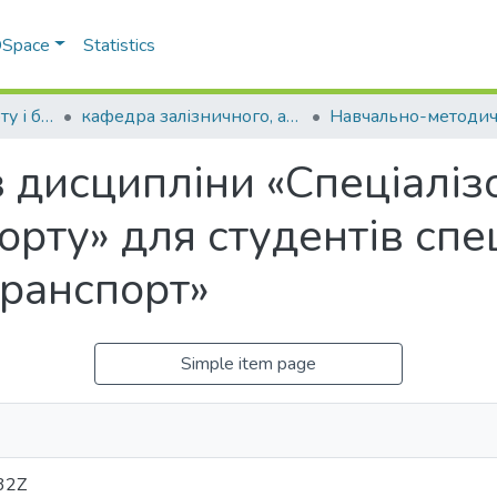
 DSpace
Statistics
Факультет транспорту і будівництва
кафедра залізничного, автомобільного транспорту та підйомно-транспортних машин
з дисципліни «Спеціалі
орту» для студентів спе
транспорт»
Simple item page
32Z