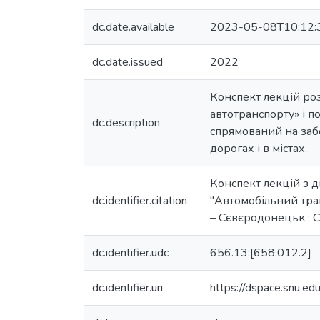
dc.date.available
2023-05-08T10:12:
dc.date.issued
2022
Конспект лекцій ро
автотранспорту» і п
dc.description
спрямований на заб
дорогах і в містах.
Конспект лекцій з д
dc.identifier.citation
"Автомобільний транс
– Сєвєродонецьк : СН
dc.identifier.udc
656.13:[658.012.2]
dc.identifier.uri
https://dspace.snu.